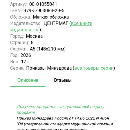
Артикул:
00-01055841
ISBN:
979-5-903084-29-5
Обложка:
Мягкая обложка
Издательство:
ЦЕНТРМАГ (
все книги
издательства
)
Город:
Москва
Страниц:
8
Формат:
А5 (148x210 мм)
Год:
2026
Вес:
12 г
Серия:
Приказы Минздрава (
все товары серии
)
Описание
Отзывы
Документ продается с актуализацией на дату
продажи!
Приказ Минздрава России от 14.06.2022 N 406н
"Об утверждении стандарта медицинской помощи
детям при инородном теле роговицы