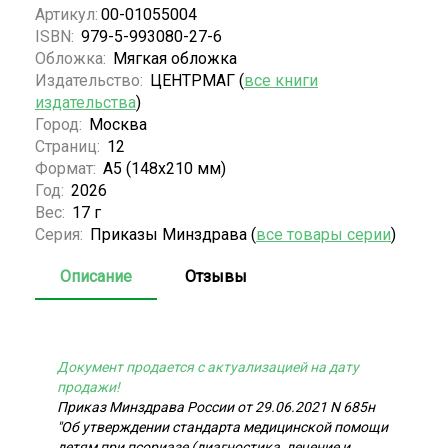
Артикул:
00-01055004
ISBN:
979-5-993080-27-6
Обложка:
Мягкая обложка
Издательство:
ЦЕНТРМАГ (
все книги
издательства
)
Город:
Москва
Страниц:
12
Формат:
А5 (148x210 мм)
Год:
2026
Вес:
17 г
Серия:
Приказы Минздрава (
все товары серии
)
Описание
Отзывы
Документ продается с актуализацией на дату
продажи!
Приказ Минздрава России от 29.06.2021 N 685н
"Об утверждении стандарта медицинской помощи
детям при псориазе (диагностика, лечение и