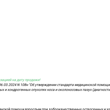
зацией на дату продажи!
06.03.2024 N 108н "Об утверждении стандарта медицинской помощ
х и хондрогенных опухолях носа и околоносовых пазух (диагностик
нской помощи взрослым при доброкачественных остеогенных и хо