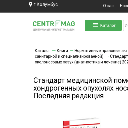
г Колумбус
О нас
Нов
Каталог
ЛЬНЫЙ ИНТЕРНЕТ-МА
ЦЕНТ
Р
А
Г
А
ЗИН
Каталог
Книги
Нормативные правовые ак
санитарной и специализированной)
Стандарт
околоносовых пазух (диагностика и лечение) 20
Стандарт медицинской пом
хондрогенных опухолях носа
Последняя редакция