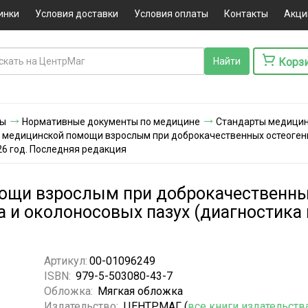
инки
Условия доставки
Условия оплаты
Контакты
Акци
Корз
ты
Нормативные документы по медицине
Стандарты медицинс
 медицинской помощи взрослым при доброкачественных остеогенн
26 год. Последняя редакция
ощи взрослым при доброкачественны
 и околоносовых пазух (диагностика и
Артикул:
00-01096249
ISBN:
979-5-503080-43-7
Обложка:
Мягкая обложка
Издательство:
ЦЕНТРМАГ (
все книги издательств