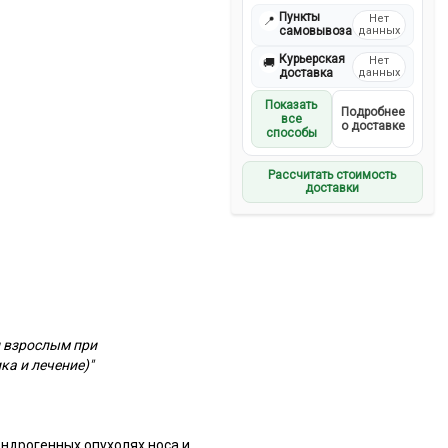
Пункты
Нет
📍
самовывоза
данных
Курьерская
Нет
🚚
доставка
данных
Показать
Подробнее
все
о доставке
способы
Рассчитать стоимость
доставки
и взрослым при
а и лечение)"
ндрогенных опухолях носа и