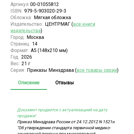
Артикул:
00-01055812
ISBN:
979-5-903020-29-3
Обложка:
Мягкая обложка
Издательство:
ЦЕНТРМАГ (
все книги
издательства
)
Город:
Москва
Страниц:
14
Формат:
А5 (148x210 мм)
Год:
2026
Вес:
21 г
Серия:
Приказы Минздрава (
все товары серии
)
Описание
Отзывы
Документ продается с актуализацией на дату
продажи!
Приказ Минздрава России от 24.12.2012 N 1521н
"Об утверждении стандарта первичной медико-
санитарной помощи при многоплодной