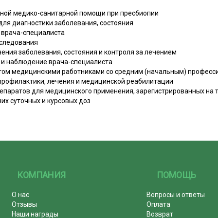
чной медико-санитарной помощи при пресбиопии
для диагностики заболевания, состояния
) врача-специалиста
следования
чения заболевания, состояния и контроля за лечением
) и наблюдение врача-специалиста
нтом медицинскими работниками со средним (начальным) профес
рофилактики, лечения и медицинской реабилитации
репаратов для медицинского применения, зарегистрированных на 
их суточных и курсовых доз
КОМПАНИЯ
ПОМОЩЬ
О нас
Вопросы и ответы
Отзывы
Оплата
Наши награды
Возврат