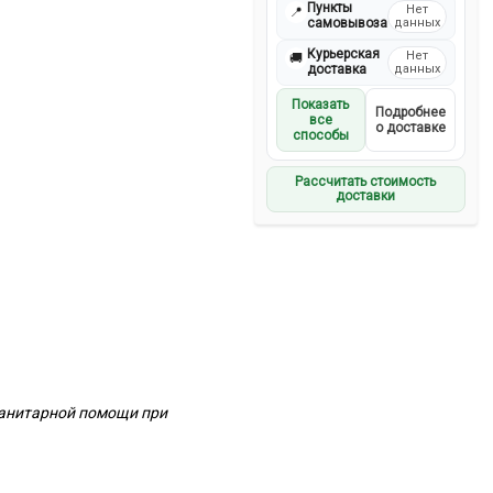
Пункты
Нет
📍
самовывоза
данных
Курьерская
Нет
🚚
доставка
данных
Показать
Подробнее
все
о доставке
способы
Рассчитать стоимость
доставки
санитарной помощи при