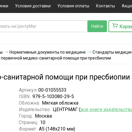
инки
Условия доставки
Условия оплаты
Контакты
Акци
Корз
ты
Нормативные документы по медицине
Стандарты медицинс
 первичной медико-санитарной помощи при пресбиопии
о-санитарной помощи при пресбиопии
Артикул:
00-01055533
ISBN:
979-5-103080-29-5
Обложка:
Мягкая обложка
Издательство:
ЦЕНТРМАГ (
все книги издательств
Город:
Москва
Страниц:
10
Формат:
А5 (148x210 мм)