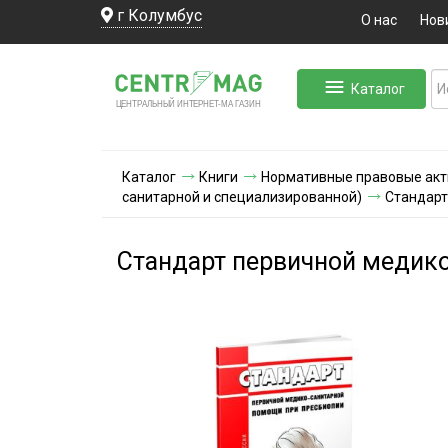
г Колумбус
О нас
Нов
Каталог
ЛЬНЫЙ ИНТЕРНЕТ-МА
ЦЕНТ
Р
А
Г
А
ЗИН
Каталог
Книги
Нормативные правовые ак
санитарной и специализированной)
Стандарт
Стандарт первичной медик