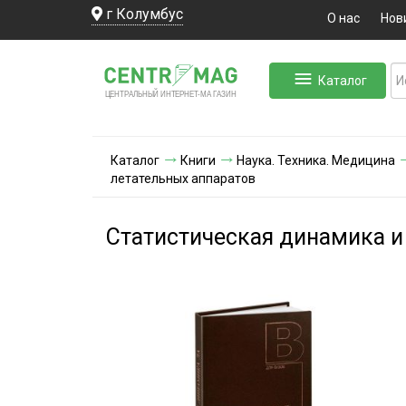
г Колумбус
О нас
Нов
Каталог
ЛЬНЫЙ ИНТЕРНЕТ-МА
ЦЕНТ
Р
А
Г
А
ЗИН
Каталог
Книги
Наука. Техника. Медицина
летательных аппаратов
Статистическая динамика и