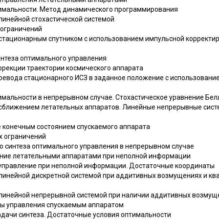
тимальности. Метод динамического программирования
 линейной стохастической системой
 ограничений
 стационарным спутником с использованием импульсной коррект
интеза оптимального управления
оррекции траектории космического аппарата
еревода стационарного ИСЗ в заданное положение с использовани
тимальности в непрерывном случае. Стохастическое уравнение Бе
 сближением летательных аппаратов. Линейные непрерывные сист
е конечным состоянием спускаемого аппарата
х ограничений
го синтеза оптимального управления в непрерывном случае
ение летательными аппаратами при неполной информации
 управление при неполной информации. Достаточные координаты
 линейной дискретной системой при аддитивных возмущениях и кв
 линейной непрерывной системой при наличии аддитивных возмущ
емы управления спускаемым аппаратом
задачи синтеза. Достаточные условия оптимальности