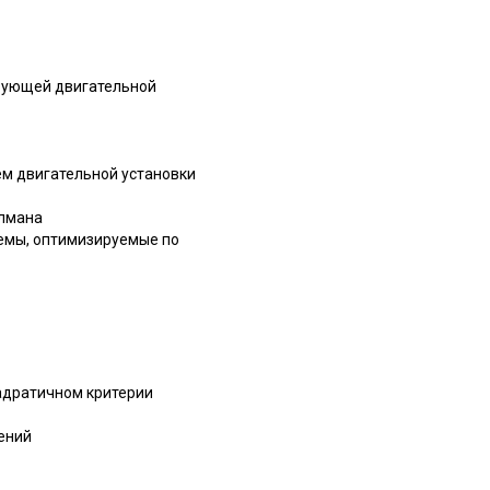
ирующей двигательной
ем двигательной установки
ллмана
емы, оптимизируемые по
адратичном критерии
ений