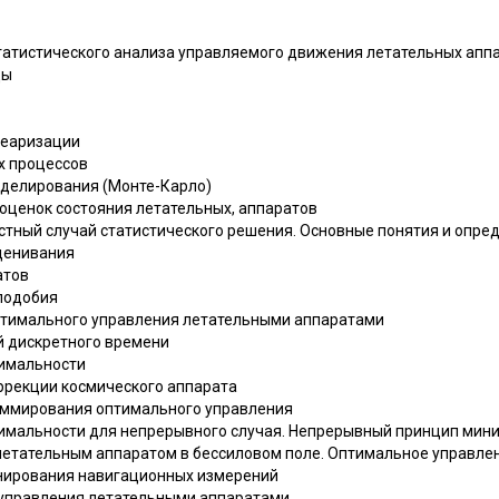
статистического анализа управляемого движения летательных апп
цы
неаризации
х процессов
моделирования (Монте-Карло)
 оценок состояния летательных, аппаратов
астный случай статистического решения. Основные понятия и опре
оценивания
атов
подобия
птимального управления летательными аппаратами
ай дискретного времени
тимальности
оррекции космического аппарата
аммирования оптимального управления
тимальности для непрерывного случая. Непрерывный принцип мин
летательным аппаратом в бессиловом поле. Оптимальное управле
анирования навигационных измерений
о управления летательными аппаратами