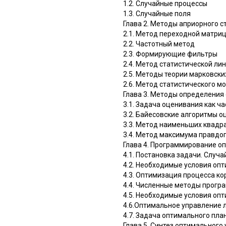
1.2. Случайные процессы
1.3. Случайные поля
Глава 2. Методы априорного 
2.1. Метод переходной матри
2.2. Частотный метод
2.3. Формирующие фильтры
2.4. Метод статистической ли
2.5. Методы теории марковски
2.6. Метод статистического 
Глава 3. Методы определения
3.1. Задача оценивания как ч
3.2. Байесовские алгоритмы 
3.3. Метод наименьших квадр
3.4. Метод максимума правдо
Глава 4. Программирование о
4.1. Постановка задачи. Случ
4.2. Необходимые условия оп
4.3. Оптимизация процесса к
4.4. Численные методы прогр
4.5. Необходимые условия оп
4.6.Оптимальное управление 
4.7. Задача оптимального пл
Глава 5. Синтез оптимальног