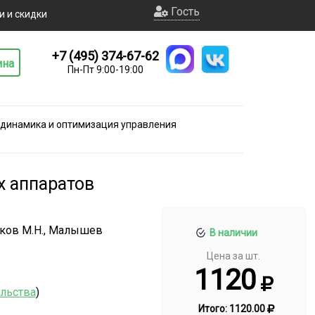
Гость
и и скидки
+7 (495) 374-67-62
ина
Пн-Пт 9:00-19:00
 динамика и оптимизация управления
х аппаратов
иков М.Н., Малышев
В наличии
Цена за шт.
1120
ельства
)
Итого:
1120.00