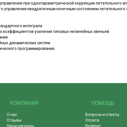
я управления при однопараметрической коррекции летательного а
ого управления квадратичным конечным состоянием летательного
тандартного интеграла
их коэффициентов усиления типовых нелинейных звеньев
ание
ейных динамических систем
тического программирования
КОМПАНИЯ
ПОМОЩЬ
О нас
Вопросы и ответы
Отзывы
Оплата
Наши награды
Возврат