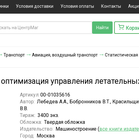
инки
Условия доставки
Условия оплаты
Контакты
Акци
Корз
Транспорт
Авиация, воздушный транспорт
Статистическая
 оптимизация управления летательны
Артикул:
00-01035616
Автор:
Лебедев А.А., Бобронников В.Т., Красильщ
В.В.
Тираж:
3400 экз.
Обложка:
Твердая обложка
Издательство:
Машиностроение (
все книги издат
Город:
Москва