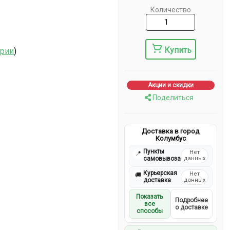
Количество
Купить
ерии
)
Акции и скидки
Поделиться
Доставка в город
Колумбус
Пункты
Нет
📍
самовывоза
данных
Курьерская
Нет
🚚
доставка
данных
Показать
Подробнее
все
о доставке
способы