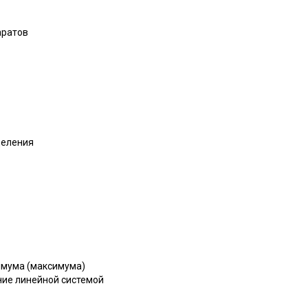
аратов
деления
имума (максимума)
ние линейной системой