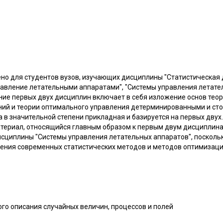
но для студентов вузов, изучающих дисциплины "Статистическая
равление летательными аппаратами", "Системы управления летател
ие первых двух дисциплин включает в себя изложение основ теор
ний и теории оптимального управления детерминированными и ст
 в значительной степени прикладная и базируется на первых двух.
териал, относящийся главным образом к первым двум дисциплина
исциплины "Системы управления летательных аппаратов", посколь
ения современных статистических методов и методов оптимизаци
ого описания случайных величин, процессов и полей