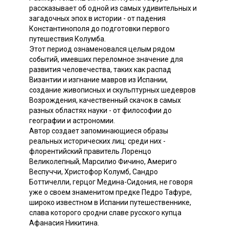
рассказывает об одной из самых удивительных и
загадочных эпох в истории - от падения
Константинополя до подготовки первого
путешествия Колумба.
Этот период ознаменовался целым рядом
событий, имевших переломное значение для
развития человечества, таких как распад
Византии и изгнание мавров из Испании,
создание живописных и скульптурных шедевров
Возрождения, качественный скачок в самых
разных областях науки - от философии до
географии и астрономии.
Автор создает запоминающиеся образы
реальных исторических лиц: среди них -
флорентийский правитель Лоренцо
Великолепный, Марсилио Фичино, Америго
Веспуччи, Христофор Колумб, Сандро
Боттичелли, герцог Медина-Сидония, не говоря
уже о своем знаменитом предке Педро Тафуре,
широко известном в Испании путешественнике,
слава которого сродни славе русского купца
Афанасия Никитина.