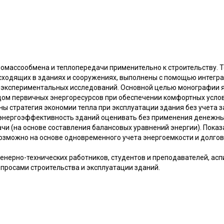
ломассообмена и теплопередачи применительно к строительству. 
сходящих в зданиях и сооружениях, выполнены с помощью интегр
 экспериментальных исследований. Основной целью монографии 
ом первичных энергоресурсов при обеспечении комфортных усло
ны стратегия экономии тепла при эксплуатации здания без учета з
 энергоэффективность зданий оценивать без применения денежных
и (на основе составления балансовых уравнений энергии). Показ
зможно на основе одновременного учета энергоемкости и долгов
енерно-технических работников, студентов и преподавателей, асп
просами строительства и эксплуатации зданий.