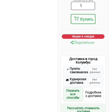
Купить
Акции и скидки
Поделиться
Доставка в город
Колумбус
Пункты
Нет
📍
самовывоза
данных
Курьерская
Нет
🚚
доставка
данных
Показать
Подробнее
все
о доставке
способы
Рассчитать стоимость
доставки