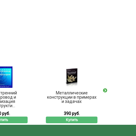
утренний
Металлические
Строител
ровод и
конструкции в примерах
докумен
лизация
и задачах
рукти...
 руб.
390 руб.
9
пить
Купить