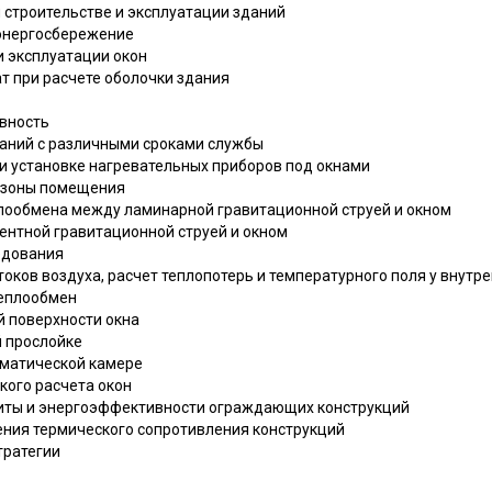
и строительстве и эксплуатации зданий
 энергосбережение
ри эксплуатации окон
т при расчете оболочки здания
ивность
даний с различными сроками службы
ри установке нагревательных приборов под окнами
й зоны помещения
еплообмена между ламинарной гравитационной струей и окном
ентной гравитационной струей и окном
едования
токов воздуха, расчет теплопотерь и температурного поля у внутр
теплообмен
ей поверхности окна
й прослойке
лиматической камере
ского расчета окон
щиты и энергоэффективности ограждающих конструкций
ения термического сопротивления конструкций
тратегии