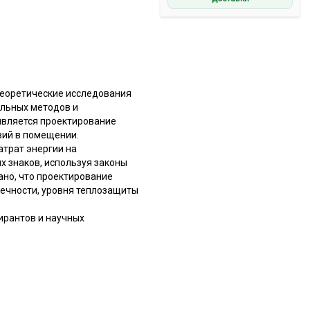
Теоретические исследования
альных методов и
является проектирование
вий в помещении.
атрат энергии на
 знаков, используя законы
ано, что проектирование
ечности, уровня теплозащиты
ирантов и научных