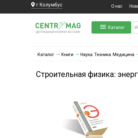
г Колумбус
О нас
Нов
Каталог
ЛЬНЫЙ ИНТЕРНЕТ-МА
ЦЕНТ
Р
А
Г
А
ЗИН
Каталог
Книги
Наука. Техника. Медицина
Строительная физика: энер