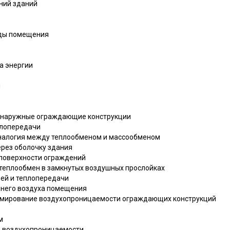
ний зданий
еды помещения
а энергии
н
з наружные ограждающие конструкции
плопередачи
 аналогия между теплообменом и массообменом
ерез оболочку здания
 поверхности ограждений
й теплообмен в замкнутых воздушных прослойках
лей и теплопередачи
еннего воздуха помещения
ормирование воздухопроницаемости ограждающих конструкций
м
та воздухопроницаемости