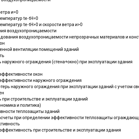
ветра и=0
 температур te-tH=0
 температур te-tH>0 и скорости ветра и>0
ания воздухопроницаемости
едования воздухопроницаемости непрозрачных материалов и конс
кон
твенной вентиляции помещений зданий
ть
ь наружного ограждения (стена+окно) при эксплуатации здания
 эффективности окон
й эффективности наружного ограждения
потерь наружного ограждения при эксплуатации зданий с учетом с
ен
 при строительстве и экплуатации зданий
ономика и политика)
ивности теплозащиты зданий
расчеты при определении эффективности теплозащиты ограждающ
ктивность
 эффективность при строительстве и эксплуатации здания