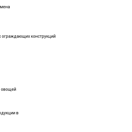
бмена
ях ограждающих конструкций
и овощей
одукции в