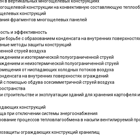
мен в вертикальных многощелевых конструкциях
 многощелевой конструкции на конвективную составляющую теплоо
гощелевых конструкций
ытания фрагментов многощелевых панелей
ность и эффективность
при борьбе с образованием конденсата на внутренних поверхност
новные методы защиты конструкций
ченной струей воздуха
раждением и изотермической полуограниченной струей
раждением и неизотермической полуограниченной струей
 помещения от ниспадающих холодных потоков воздуха
конденсата на внутренних поверхностях ограждений
ей с помощью обдува осесимметричной струей воздуха
пространства
ри строительстве и эксплуатации зданий для хранения картофеля 
аждающих конструкций
ища при отключении системы энергоснабжения
рование процессов тепловлагообмена в насыпи вентилируемой пр
еплозащиты ограждающих конструкций хранилищ