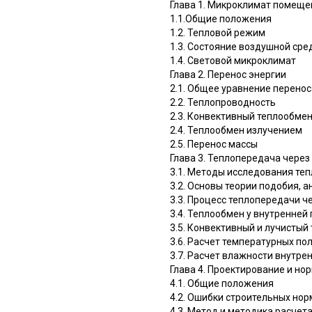
Глава 1. Микроклимат помеще
1.1.Общие положения
1.2. Тепловой режим
1.3. Состояние воздушной ср
1.4. Световой микроклимат
Глава 2. Перенос энергии
2.1. Общее уравнение перенос
2.2. Теплопроводность
2.3. Конвективный теплообме
2.4. Теплообмен излучением
2.5. Перенос массы
Глава 3. Теплопередача чере
3.1. Методы исследования те
3.2. Основы теории подобия,
3.3. Процесс теплопередачи ч
3.4. Теплообмен у внутренней
3.5. Конвективный и лучисты
3.6. Расчет температурных по
3.7. Расчет влажности внутр
Глава 4. Проектирование и н
4.1. Общие положения
4.2. Ошибки строительных нор
4.3. Метод и методика расче