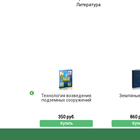
Литература
: сборник
Технология возведения
Земляные
-е изд.)
подземных сооружений
б.
350 руб.
860 
ь
Купить
Куп