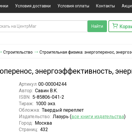
инки
Условия доставки
Условия оплаты
Контакты
Акци
Корз
Строительство
Строительная физика: энергоперенос, энерго
гоперенос, энергоэффективность, эне
Артикул:
00-00004244
Автор:
Савин В.К.
ISBN:
5-85806-041-2
Тираж:
1000 экз.
Обложка:
Твердый переплет
Издательство:
Лазурь (
все книги издательства
)
Город:
Москва
Страниц:
432