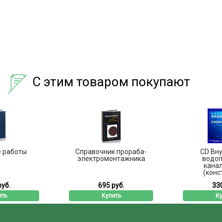
С этим товаром покупают
 работы
Справочник прораба-
CD Вн
электромонтажника
водоп
кана
(конст
руб.
695 руб.
330
ить
Купить
Ку