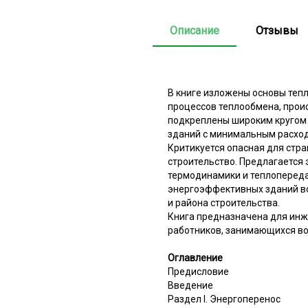
Описание
Отзывы
В книге изложены основы теп
процессов теплообмена, прои
подкреплены широким кругом
зданий с минимальным расход
Критикуется опасная для стра
строительство. Предлагается
термодинамики и теплопередач
энергоэффективных зданий во
и района строительства.
Книга предназначена для инж
работников, занимающихся во
Оглавление
Предисловие
Введение
Раздел I. Энергоперенос