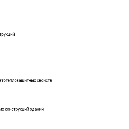
трукций
ветотеплозащитных свойств
их конструкций зданий