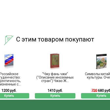
С этим товаром покупают
Российское
"Чжу фань чжи"
Символы китай
туденчество:
("Описание иноземных
культуры. Оч
дентичность,
стран") Чжао Ж...
изненные с...
1200 руб.
1410 руб.
720
680 руб
Купить
Купить
Купить