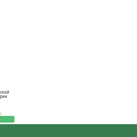
ской
ерки
.