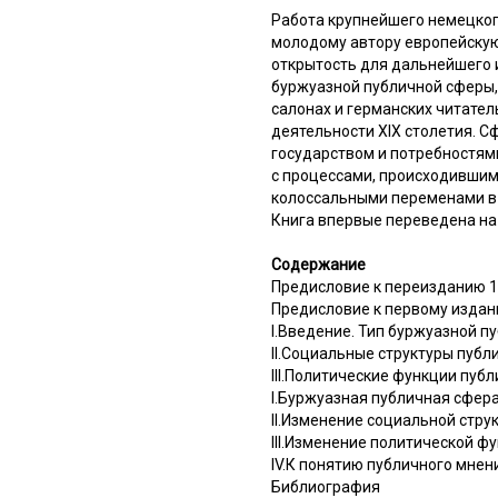
Работа крупнейшего немецкого
молодому автору европейскую
открытость для дальнейшего 
буржуазной публичной сферы, 
салонах и германских читател
деятельности XIX столетия. 
государством и потребностям
с процессами, происходившими
колоссальными переменами в 
Книга впервые переведена на 
Содержание
Предисловие к переизданию 1
Предисловие к первому изда
I.Введение. Тип буржуазной 
II.Социальные структуры пуб
III.Политические функции пуб
I.Буржуазная публичная сфера
II.Изменение социальной стр
III.Изменение политической ф
IV.К понятию публичного мнен
Библиография