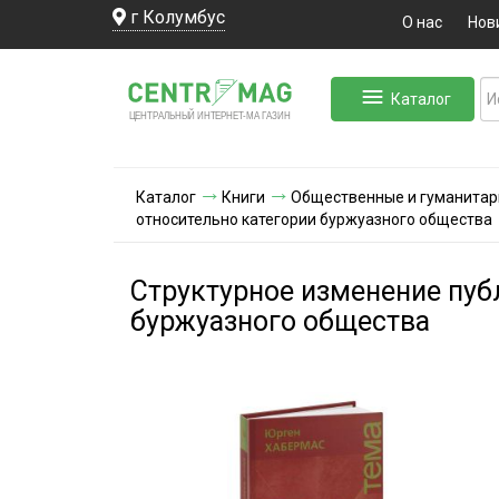
г Колумбус
О нас
Нов
Каталог
ЛЬНЫЙ ИНТЕРНЕТ-МА
ЦЕНТ
Р
А
Г
А
ЗИН
Каталог
Книги
Общественные и гуманитар
относительно категории буржуазного общества
Структурное изменение пуб
буржуазного общества