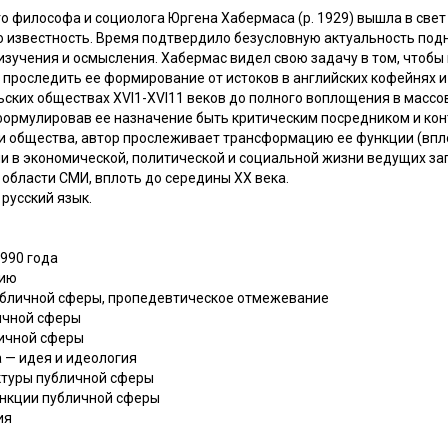
 философа и социолога Юргена Хабермаса (р. 1929) вышла в свет 
 известность. Время подтвердило безусловную актуальность подн
изучения и осмысления. Хабермас видел свою задачу в том, чтобы
проследить ее формирование от истоков в английских кофейнях и 
ьских обществах XVI1-XVI11 веков до полного воплощения в массо
Сформулировав ее назначение быть критическим посредником и ко
и общества, автор прослеживает трансформацию ее функции (впло
 в экономической, политической и социальной жизни ведущих зап
области СМИ, вплоть до середины XX века.
русский язык.
990 года
нию
публичной сферы, пропедевтическое отмежевание
личной сферы
личной сферы
 — идея и идеология
уктуры публичной сферы
ункции публичной сферы
ия