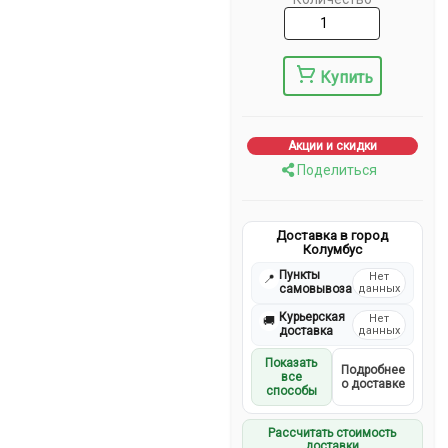
Купить
Акции и скидки
Поделиться
Доставка в город
Колумбус
Пункты
Нет
📍
самовывоза
данных
Курьерская
Нет
🚚
доставка
данных
Показать
Подробнее
все
о доставке
способы
Рассчитать стоимость
доставки