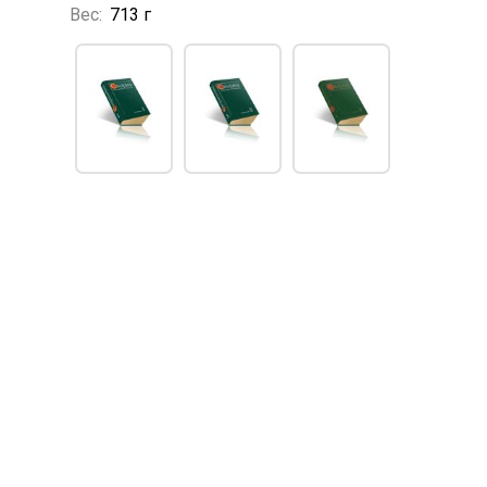
Вес:
713 г