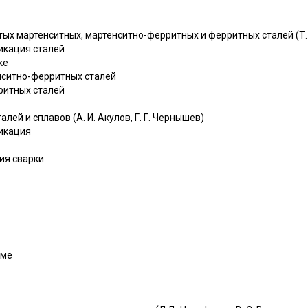
тых мартенситных, мартенситно-ферритных и ферритных сталей (Т. 
икация сталей
ке
нситно-ферритных сталей
ритных сталей
алей и сплавов (А. И. Акулов, Г. Г. Чернышев)
икация
ия сварки
уме