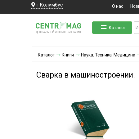
г Колумбус
О нас
Нов
Каталог
ЛЬНЫЙ ИНТЕРНЕТ-МА
ЦЕНТ
Р
А
Г
А
ЗИН
Каталог
Книги
Наука. Техника. Медицина
Сварка в машиностроении. 