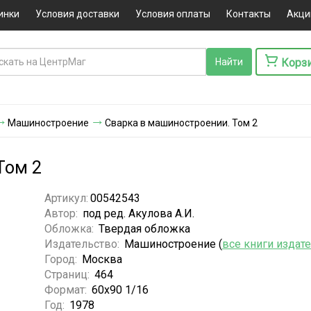
инки
Условия доставки
Условия оплаты
Контакты
Акци
Корз
Машиностроение
Сварка в машиностроении. Том 2
Том 2
Артикул:
00542543
Автор:
под ред. Акулова А.И.
Обложка:
Твердая обложка
Издательство:
Машиностроение (
все книги издат
Город:
Москва
Страниц:
464
Формат:
60х90 1/16
Год:
1978