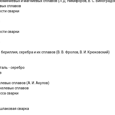
люминиевых и магниевых сплавов (Л Д. Никифоров, В. С. Виноградо
вых сплавов
ости сварки
й
ости сварки
й
 бериллия, серебра и их сплавов (В. В. Фролов, В. И. Крюковский)
таль - серебро
в
елевых сплавов (А. И. Акулов)
икелевых сплавов
сса сварки
шлаковая сварка