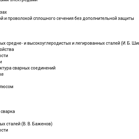
азах
й и проволокой сплошного сечения без дополнительной защиты
ных средне- и высокоуглеродистых и легированных сталей (И. Б. Ши
ойства
ости
и
уктура сварных соединений
ке
флюсом
 сварка
ых сталей (В. В. Баженов)
ости