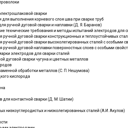
проволоки
электрошлаковой сварки
 для выполнения корневого слоя шва при сварке труб
ля ручной дуговой сварки и наплавки (Д. Я. Баранов)
ие технические требования и методы испытаний электродов для с
я ручной дуговой сварки конструкционных и теплоустойчивых ста
я ручной дуговой сварки высоколегированных сталей с особыми с
я ручной дуговой наплавки поверхностных слоев с особыми свойс
арки электродов для сварки сталей
ой дуговой сварки чугуна и цветных металлов
тродов
ламенной обработки металлов (С. П. Нешумова)
дкого кислорода
ена
в для контактной сварки (Д. М. Шатии)
ных низкоуглеродистых и низколегированных сталей (А.И. Акулов)
ости
ытыми электродами