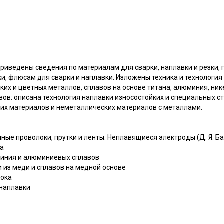
приведены сведения по материалам для сварки, наплавки и резки,
и, флюсам для сварки и наплавки. Изложены техника и технология
ких и цветных металлов, сплавов на основе титана, алюминия, нике
ов: описана технология наплавки износостойких и специальных ст
ких материалов и неметаллических материалов с металлами.
чные проволоки, прутки и ленты. Неплавящиеся электроды (Д. Я. Б
ка
миния и алюминиевых сплавов
 из меди и сплавов на медной основе
лока
 наплавки