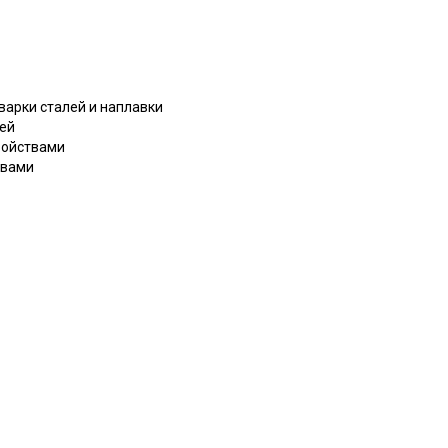
варки сталей и наплавки
лей
войствами
твами