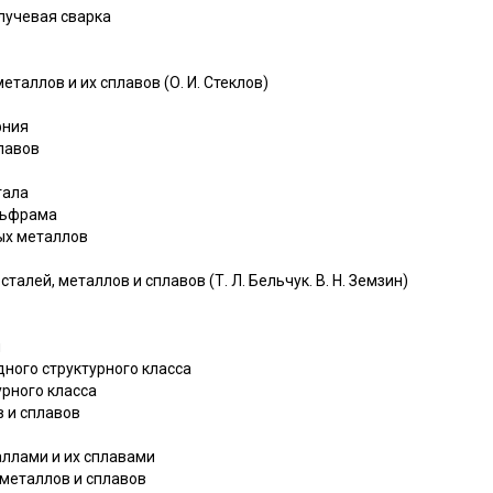
лучевая сварка
еталлов и их сплавов (О. И. Стеклов)
фния
лавов
тала
льфрама
ых металлов
талей, металлов и сплавов (Т. Л. Бельчук. В. Н. Земзин)
и
ного структурного класса
урного класса
 и сплавов
аллами и их сплавами
металлов и сплавов