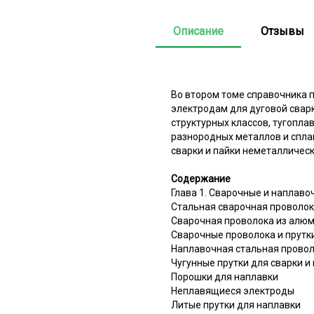
Описание
Отзывы
Во втором томе справочника 
электродам для дуговой сварк
структурных классов, тугоплав
разнородных металлов и сплав
сварки и пайки неметалличес
Содержание
Глава 1. Сварочные и наплаво
Стальная сварочная проволо
Сварочная проволока из алю
Сварочные проволока и прутки
Наплавочная стальная прово
Чугунные прутки для сварки и
Порошки для наплавки
Неплавящиеся электроды
Литые прутки для наплавки