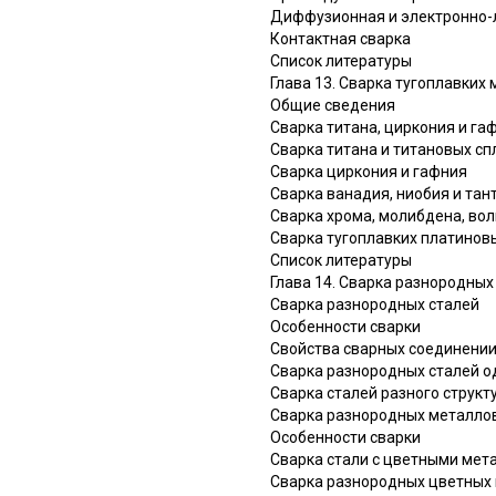
Диффузионная и электронно-
Контактная сварка
Список литературы
Глава 13. Сварка тугоплавких м
Общие сведения
Сварка титана, циркония и га
Сварка титана и титановых сп
Сварка циркония и гафния
Сварка ванадия, ниобия и тан
Сварка хрома, молибдена, во
Сварка тугоплавких платинов
Список литературы
Глава 14. Сварка разнородных с
Сварка разнородных сталей
Особенности сварки
Свойства сварных соединени
Сварка разнородных сталей од
Сварка сталей разного структ
Сварка разнородных металлов
Особенности сварки
Сварка стали с цветными мет
Сварка разнородных цветных 