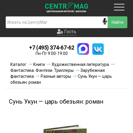
Москва
Гость
Гость
+7 (495) 374-67-62
Новинки
Пн-Пт 9:00-19:00
Условия доставки
Каталог
Книги
Художественная литература
Фантастика. Фэнтези. Триллеры
Зарубежная
Условия оплаты
фантастика
Разные авторы
Сунь Укун — царь
обезьян: роман
Контакты
Сунь Укун — царь обезьян: роман
Акции и скидки