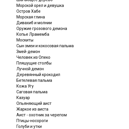
Морской орел и девушка
Остров Хабе
Морская глина
Дивахиб и молнии
Оружие грозового демона
Копье Лрамемба
Москиты
Сын змеи и кокосовая пальма
Змей-демон
Человек из Опеко
Пляшущие столбы
Лучной демон
Деревянный крокодил
Бетелевая пальма
Кожа Угу
Саговая пальма
Казуар
Опьяняющий аист
Жаркое из аиста
Аист - охотник за черепом
Птицы-носороги
Голуби и утки