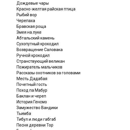
Дождевые чары
Красно-желтая райская птица
Рыбий вор
Черепаха
Бравская роща
Змея на луке
Абтальский камень
Сухопутный крокодил
Возвращение Саловака
Ручной крокодил
Странствующий великан
Пожиратель мальчиков
Рассказы охотников за головами
Месть Дадабая
Почетный гость
Поход па Мабур
Баклан и череп
История Генсмо
Замужество Вандики
Тьимба
Тибул и люди габгаб
Песня деревни Тор