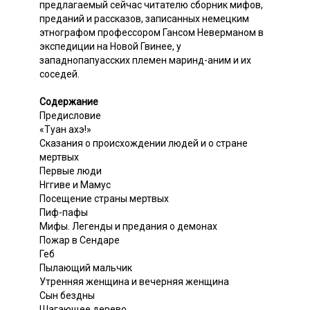
предлагаемый сейчас читателю сборник мифов,
преданий и рассказов, записанных немецким
этнографом профессором Гансом Неверманом в
экспедиции на Новой Гвинее, у
западнопапуасских племен маринд-аним и их
соседей.
Содержание
Предисловие
«Туан ахэ!»
Сказания о происхождении людей и о стране
мертвых
Первые люди
Нггиве и Мамус
Посещение страны мертвых
Пиф-пафы
Мифы. Легенды и предания о демонах
Пожар в Сендаре
Геб
Пылающий мальчик
Утренняя женщина и вечерняя женщина
Сын бездны
Шагающее дерево