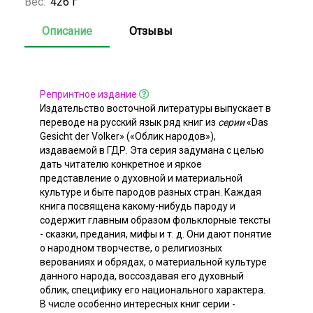
Вес:
426 г
Описание
Отзывы
Репринтное издание
Издательство восточной литературы выпускает в
переводе на русский язык ряд книг из
серии
«Das
Gesicht der Volker» («Облик народов»),
издаваемой в ГДР. Эта серия задумана с целью
дать читателю конкретное и яркое
представление о духовной и материальной
культуре и быте пародов разных стран. Каждая
книга посвящена какому-нибудь пароду и
содержит главным образом фольклорные тексты
- сказки, предания, мифы и т. д. Они дают понятие
о народном творчестве, о религиозных
верованиях и обрядах, о материальной культуре
данного народа, воссоздавая его духовный
облик, специфику его национального характера.
В числе особенно интересных книг серии -