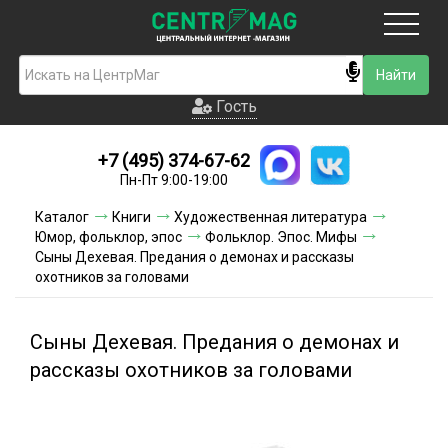
Москва
Гость
Гость
+7 (495) 374-67-62
Новинки
Пн-Пт 9:00-19:00
Условия доставки
Каталог
Книги
Художественная литература
Юмор, фольклор, эпос
Фольклор. Эпос. Мифы
Условия оплаты
Сыны Дехевая. Предания о демонах и рассказы
охотников за головами
Контакты
Сыны Дехевая. Предания о демонах и
Акции и скидки
рассказы охотников за головами