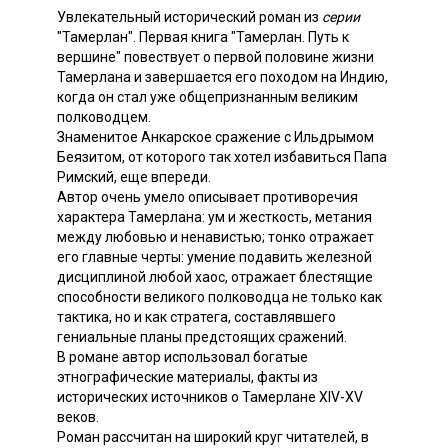
Увлекательный исторический роман из
серии
"Тамерлан". Первая книга "Тамерлан. Путь к
вершине" повествует о первой половине жизни
Тамерлана и завершается его походом на Индию,
когда он стал уже общепризнанным великим
полководцем.
Знаменитое Анкарское сражение с Ильдрымом
Беязитом, от которого так хотел избавиться Папа
Римский, еще впереди.
Автор очень умело описывает противоречия
характера Тамерлана: ум и жесткость, метания
между любовью и ненавистью; тонко отражает
его главные черты: умение подавить железной
дисциплиной любой хаос, отражает блестящие
способности великого полководца не только как
тактика, но и как стратега, составлявшего
гениальные планы предстоящих сражений.
В романе автор использовал богатые
этнографические материалы, факты из
исторических источников о Тамерлане XIV-XV
веков.
Роман рассчитан на широкий круг читателей, в