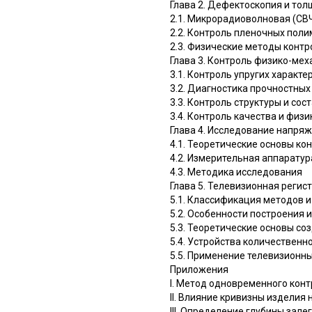
Глава 2. Дефектоскопия и то
2.1. Микрорадиоволновая (СВ
2.2. Контроль пленочных пол
2.3. Физические методы конт
Глава 3. Контроль физико-ме
3.1. Контроль упругих характ
3.2. Диагностика прочностных
3.3. Контроль структуры и с
3.4. Контроль качества и физ
Глава 4. Исследование напря
4.1. Теоретические основы к
4.2. Измерительная аппаратур
4.3. Методика исследования
Глава 5. Телевизионная реги
5.1. Классификация методов и
5.2. Особенности построения
5.3. Теоретические основы с
5.4. Устройства количествен
5.5. Применение телевизионн
Приложения
I. Метод одновременного кон
II. Влияние кривизны издели
III. Определение глубины зал