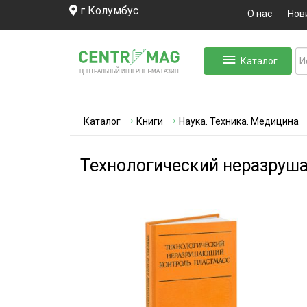
г Колумбус
О нас
Нов
Каталог
ЛЬНЫЙ ИНТЕРНЕТ-МА
ЦЕНТ
Р
А
Г
А
ЗИН
Каталог
Книги
Наука. Техника. Медицина
Технологический неразруш