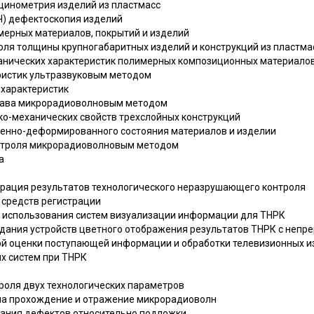
лщинометрия изделий из пластмасс
Ч) дефектоскопия изделий
имерных материалов, покрытий и изделий
роля толщины крупногабаритных изделий и конструкций из пластма
ханических характеристик полимерных композиционных материалов 
еристик ультразвуковым методом
 характеристик
остава микрорадиоволновым методом
ико-механических свойств трехслойных конструкций
женно-деформированного состояния материалов и изделии
онтроля микрорадиоволновым методом
а
страция результатов технологического неразрушающего контроля
 средств регистрации
 и использования систем визуализации информации для ТНРК
оздания устройств цветного отображения результатов ТНРК с неп
ной оценки поступающей информации и обработки телевизионных 
ых систем при ТНРК
троля двух технологических параметров
я на прохождение и отражение микрорадиоволн
егания дефектов относительно подложки