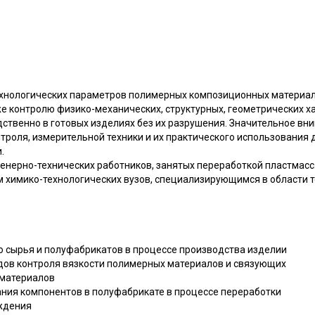
хнологических параметров полимерных композиционных материало
же контролю физико-механических, структурных, геометрических 
ственно в готовых изделиях без их разрушения. Значительное вн
роля, измерительной техники и их практического использования 
.
енерно-технических работников, занятых переработкой пластмасс
м химико-технологических вузов, специализирующимся в области т
о сырья и полуфабрикатов в процессе производства изделии
дов контроля вязкости полимерных материалов и связующих
 материалов
ания компонентов в полуфабрикате в процессе переработки
рждения