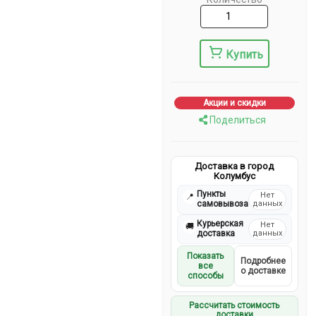
Купить
Акции и скидки
Поделиться
Доставка в город
Колумбус
Пункты
Нет
📍
самовывоза
данных
Курьерская
Нет
🚚
доставка
данных
Показать
Подробнее
все
о доставке
способы
Рассчитать стоимость
доставки