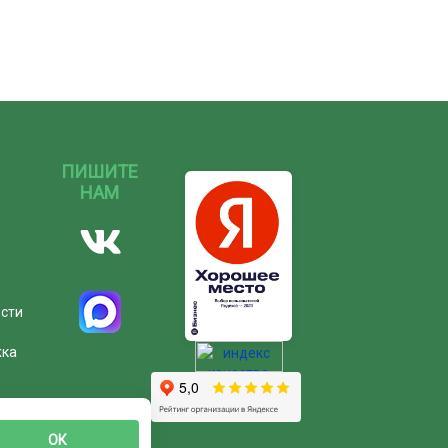
ПИШИТЕ
НАМ
ости
жка
ОК