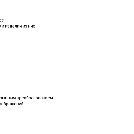
сс
и изделии из них
рерывным преобразованием
изображений