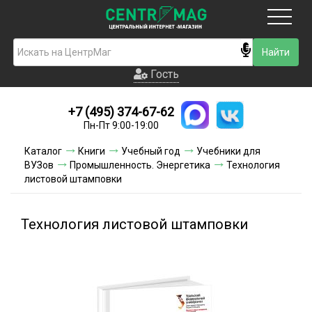
Москва
Гость
Гость
+7 (495) 374-67-62
Новинки
Пн-Пт 9:00-19:00
Условия доставки
Каталог
Книги
Учебный год
Учебники для
ВУЗов
Промышленность. Энергетика
Технология
Условия оплаты
листовой штамповки
Контакты
Технология листовой штамповки
Акции и скидки