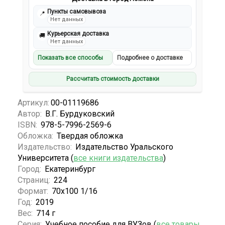
Пункты самовывоза
📍
Нет данных
Курьерская доставка
🚚
Нет данных
Показать все способы
Подробнее о доставке
Рассчитать стоимость доставки
Артикул:
00-01119686
Автор:
В.Г. Бурдуковский
ISBN:
978-5-7996-2569-6
Обложка:
Твердая обложка
Издательство:
Издательство Уральского
Университета (
все книги издательства
)
Город:
Екатеринбург
Страниц:
224
Формат:
70x100 1/16
Год:
2019
Вес:
714 г
Серия:
Учебное пособие для ВУЗов (
все товары