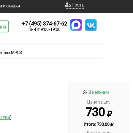
Гость
и и скидки
+7 (495) 374-67-62
ина
Пн-Пт 9:00-19:00
околы MPLS
В наличии
Цена за шт.
730
ьства
)
Итого:
730.00
Количество