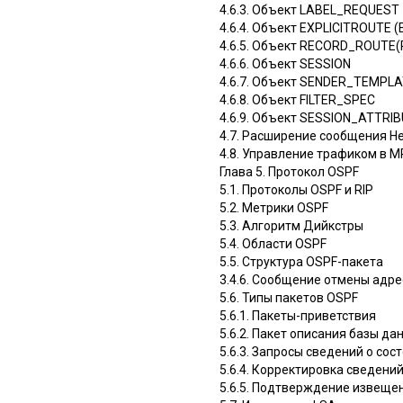
4.6.3. Объект LABEL_REQUEST
4.6.4. Объект EXPLICITROUTE (
4.6.5. Объект RECORD_ROUTE(
4.6.6. Объект SESSION
4.6.7. Объект SENDER_TEMPL
4.6.8. Объект FILTER_SPEC
4.6.9. Объект SESSION_ATTRI
4.7. Расширение сообщения He
4.8. Управление трафиком в 
Глава 5. Протокол OSPF
5.1. Протоколы OSPF и RIP
5.2. Метрики OSPF
5.3. Алгоритм Дийкстры
5.4. Области OSPF
5.5. Структура OSPF-пакета
3.4.6. Сообщение отмены адре
5.6. Типы пакетов OSPF
5.6.1. Пакеты-приветствия
5.6.2. Пакет описания базы д
5.6.3. Запросы сведений о сос
5.6.4. Корректировка сведени
5.6.5. Подтверждение извещен