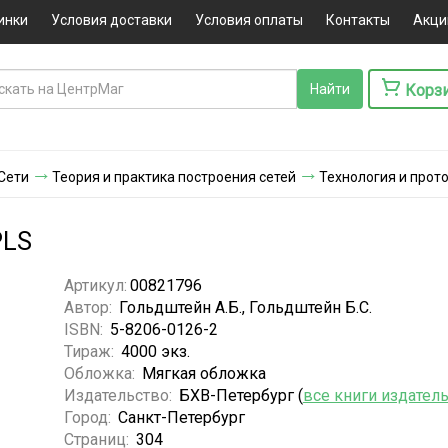
инки
Условия доставки
Условия оплаты
Контакты
Акци
Корз
Сети
Теория и практика построения сетей
Технология и прот
PLS
Артикул:
00821796
Автор:
Гольдштейн А.Б., Гольдштейн Б.С.
ISBN:
5-8206-0126-2
Тираж:
4000 экз.
Обложка:
Мягкая обложка
Издательство:
БХВ-Петербург (
все книги издател
Город:
Санкт-Петербург
Страниц:
304