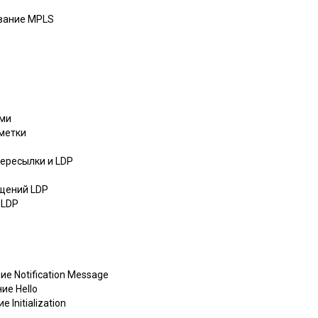
ование MPLS
ами
 метки
пересылки и LDP
бщений LDP
 LDP
е Notification Message
ие Hello
Initialization