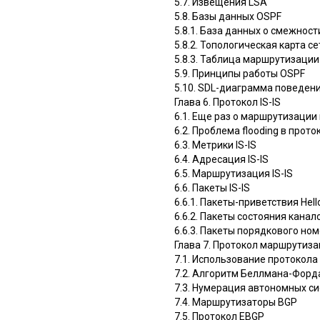
5.7. Извещения LSA
5.8. Базы данных OSPF
5.8.1. База данных о смежност
5.8.2. Топологическая карта се
5.8.3. Таблица маршрутизации
5.9. Принципы работы OSPF
5.10. SDL-диаграмма поведен
Глава 6. Протокол IS-IS
6.1. Еще раз о маршрутизации
6.2. Проблема flooding в проток
6.3. Метрики IS-IS
6.4. Адресация IS-IS
6.5. Маршрутизация IS-IS
6.6. Пакеты IS-IS
6.6.1. Пакеты-приветствия Hell
6.6.2. Пакеты состояния канал
6.6.3. Пакеты порядкового но
Глава 7. Протокол маршрутиз
7.1. Использование протокола
7.2. Алгоритм Беллмана-Форд
7.3. Нумерация автономных си
7.4. Маршрутизаторы BGP
7.5. Протокол EBGP