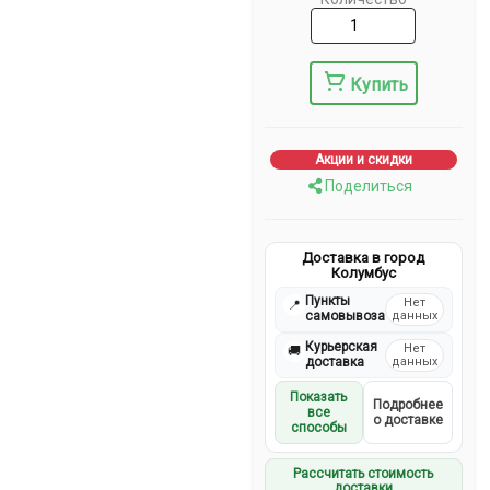
Купить
Акции и скидки
Поделиться
Доставка в город
Колумбус
Пункты
Нет
📍
самовывоза
данных
Курьерская
Нет
🚚
доставка
данных
Показать
Подробнее
все
о доставке
способы
Рассчитать стоимость
доставки