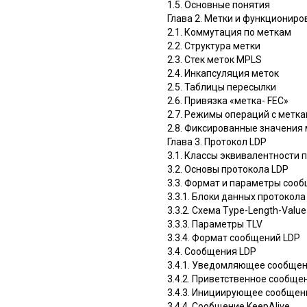
1.5. Основные понятия
Глава 2. Метки и функционир
2.1. Коммутация по меткам
2.2. Структура метки
2.3. Стек меток MPLS
2.4. Инкапсуляция меток
2.5. Таблицы пересылки
2.6. Привязка «метка- FEC»
2.7. Режимы операций с метк
2.8. Фиксированные значения
Глава 3. Протокол LDP
3.1. Классы эквивалентности 
3.2. Основы протокола LDP
3.3. Формат и параметры соо
3.3.1. Блоки данных протокола
3.3.2. Схема Type-Length-Value
3.3.3. Параметры TLV
3.3.4. Формат сообщений LDP
3.4. Сообщения LDP
3.4.1. Уведомляющее сообщени
3.4.2. Приветственное сообщен
3.4.3. Инициирующее сообщение 
3.4.4. Сообщение KeepAlive