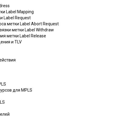
dress
ки Label Mapping
и Label Request
са метки Label Abort Request
вязки метки Label Withdraw
ия метки Label Release
ения и TLV
P
действия
PLS
сурсов для MPLS
PLS
нелей