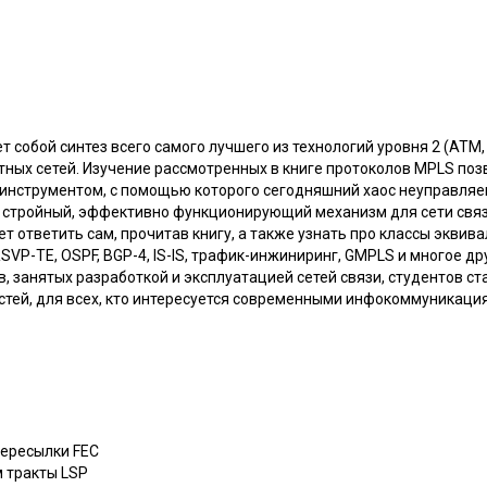
собой синтез всего самого лучшего из технологий уровня 2 (ATM, F
ных сетей. Изучение рассмотренных в книге протоколов MPLS поз
 инструментом, с помощью которого сегодняшний хаос неуправляем
 стройный, эффективно функционирующий механизм для сети свя
т ответить сам, прочитав книгу, а также узнать про классы эквива
RSVP-TE, OSPF, BGP-4, IS-IS, трафик-инжиниринг, GMPLS и многое др
, занятых разработкой и эксплуатацией сетей связи, студентов ст
тей, для всех, кто интересуется современными инфокоммуникаци
пересылки FEC
м тракты LSP