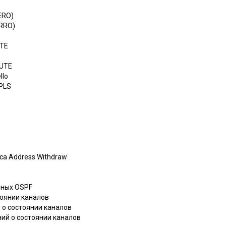
ERO)
RRO)
ATE
BUTE
llo
MPLS
са Address Withdraw
анных OSPF
тоянии каналов
й о состоянии каналов
ий о состоянии каналов