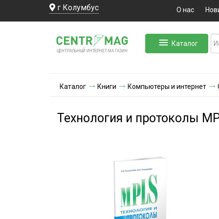
г Колумбус
О нас
Нов
Каталог
ЛЬНЫЙ ИНТЕРНЕТ-МА
ЦЕНТ
Р
А
Г
А
ЗИН
Каталог
Книги
Компьютеры и интернет
Технология и протоколы M