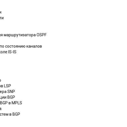
и
ти
ия маршрутизатора OSPF
 по состоянию каналов
оле IS-IS
o
ов LSP
мера SNP
ации BGP
 BGP в MPLS
а
стем в BGP