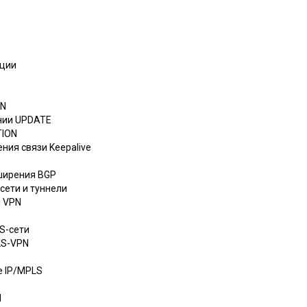
ации
EN
ении UPDATE
TION
ния связи Keepalive
ширения BGP
сети и туннели
и VPN
S-сети
LS-VPN
зе IP/MPLS
N