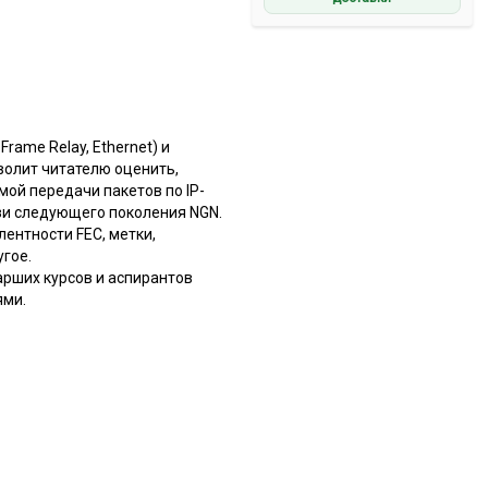
rame Relay, Ethernet) и
волит читателю оценить,
ой передачи пакетов по IP-
зи следующего поколения NGN.
лентности FEC, метки,
угое.
арших курсов и аспирантов
ями.