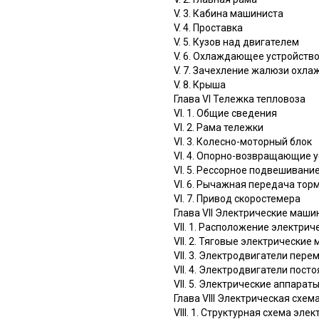
V. 3. Кабина машиниста
V. 4. Проставка
V. 5. Кузов над двигателем
V. 6. Охлаждающее устройств
V. 7. Зачехление жалюзи охл
V. 8. Крыша
Глава VI Тележка тепловоза
VI. 1. Общие сведения
VI. 2. Рама тележки
VI. 3. Колесно-моторный блок
VI. 4. Опорно-возвращающие 
VI. 5. Рессорное подвешивани
VI. 6. Рычажная передача тор
VI. 7. Привод скоростемера
Глава VII Электрические маши
VII. 1. Расположение электри
VII. 2. Тяговые электрические
VII. 3. Электродвигатели пер
VII. 4. Электродвигатели пос
VII. 5. Электрические аппарат
Глава VIII Электрическая схем
VIII. 1. Структурная схема эл