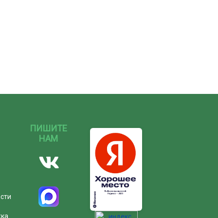
ПИШИТЕ
НАМ
ости
жка