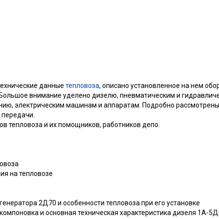
технические данные
тепловоза
, описано установленное на нем об
. Большое внимание уделено дизелю, пневматическим и гидравлич
нию, электрическим машинам и аппаратам. Подробно рассмотрены
 передачи.
в тепловоза и их помощников, работников депо.
ловоза
ния на тепловозе
ь-генератора 2Д70 и особенности тепловоза при его установке
и, компоновка и основная техническая характеристика дизеля 1А-5