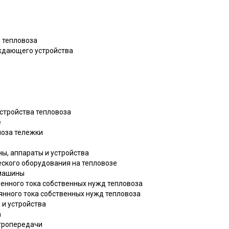
о тепловоза
аждающего устройства
устройства тепловоза
е
моза тележки
ны, аппараты и устройства
ческого оборудования на тепловозе
 машины
еменного тока собственных нужд тепловоза
тоянного тока собственных нужд тепловоза
ы и устройства
а
ектропередачи