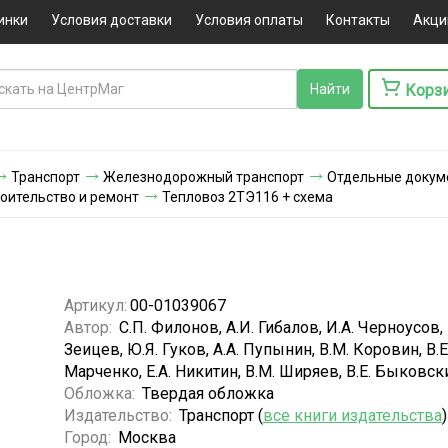
инки
Условия доставки
Условия оплаты
Контакты
Акци
Корз
Транспорт
Железнодорожный транспорт
Отдельные докум
оительство и ремонт
Тепловоз 2ТЭ116 + схема
Артикул:
00-01039067
Автор:
С.П. Филонов, А.И. Гибалов, И.А. Черноусов, 
Зеицев, Ю.Я. Гуков, А.А. Пупынин, В.М. Коровин, В.Е
Марченко, Е.А. Никитин, В.М. Ширяев, В.Е. Быковск
Обложка:
Твердая обложка
Издательство:
Транспорт (
все книги издательства
)
Город:
Москва