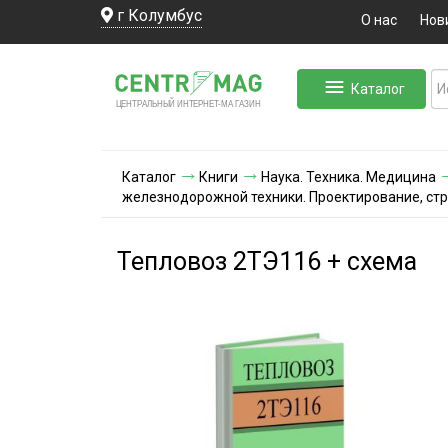
г Колумбус
О нас
Нов
Каталог
ЛЬНЫЙ ИНТЕРНЕТ-МА
ЦЕНТ
Р
А
Г
А
ЗИН
Каталог
Книги
Наука. Техника. Медицина
железнодорожной техники. Проектирование, стр
Тепловоз 2ТЭ116 + схема