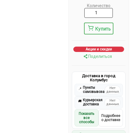
Количество
Купить
Акции и скидки
Поделиться
Доставка в город
Колумбус
Пункты
Нет
📍
самовывоза
данных
Курьерская
Нет
🚚
доставка
данных
Показать
Подробнее
все
о доставке
способы