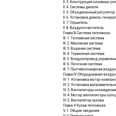
II. 3. Конструкция основных уз
II. 4. Системы дизеля
II. 5. Объединенный регулятор
II. 6. Установка дизель-генера
II. 7. Глушитель
II. 8. Воздухоочиститель
Глава III Система тепловоза
III. 1. Топливная система
III. 2. Масляная система
III. 3. Водяная система
III. 4. Тормозная система
III. 5. Воздухопровод управле
III. 6. Песочная система
III. 7. Противопожарная возду
Глава IV Оборудование возду
IV. 1. Установка мотор-компре
IV. 2. Установка выпрямитель
IV. 3. Вентиляторы охлаждени
IV. 4. Мотор-вентиляторы хол
IV. 5. Вентилятор кузова
Глава V Кузов тепловоза
V. 1. Общие сведения
V. 2. Главная рама