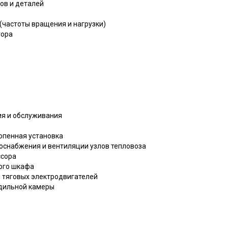
лов и деталей
 (частоты вращения и нагрузки)
тора
ния и обслуживания
хопенная установка
хоснабжения и вентиляции узлов тепловоза
ссора
ного шкафа
я тяговых электродвигателей
одильной камеры