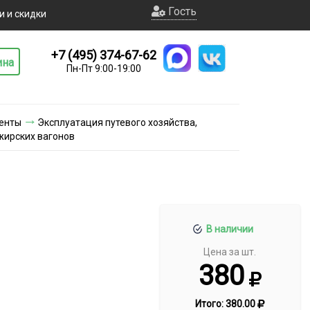
Гость
и и скидки
+7 (495) 374-67-62
ина
Пн-Пт 9:00-19:00
енты
Эксплуатация путевого хозяйства,
жирских вагонов
В наличии
Цена за шт.
380
Итого:
380.00