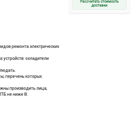
Рассчитать стоимость
доставки
видов ремонта электрических
 устройств: охладители
блюдать.
ы, перечень которых
лжны производить лица,
 не ниже III.