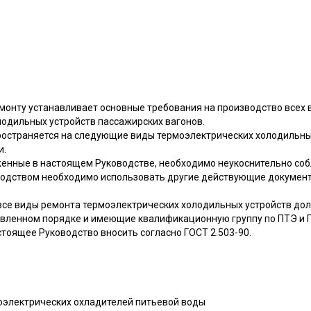
монту устанавливает основные требования на производство всех 
лодильных устройств пассажирских вагонов.
остраняется на следующие виды термоэлектрических холодильных
и.
женные в настоящем Руководстве, необходимо неукоснительно со
одством необходимо использовать другие действующие документ
все виды ремонта термоэлектрических холодильных устройств до
вленном порядке и имеющие квалификационную группу по ПТЭ и ПТБ
тоящее Руководство вносить согласно ГОСТ 2.503-90.
моэлектрических охладителей питьевой воды