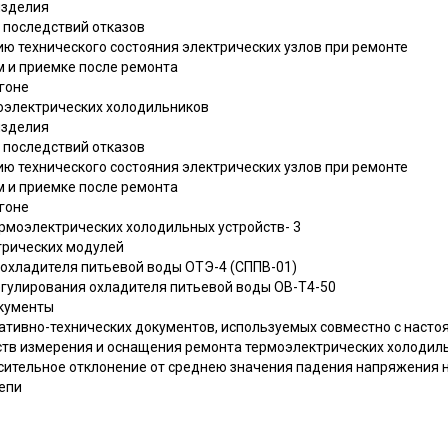
изделия
 последствий отказов
ию технического состояния электрических узлов при ремонте
м и приемке после ремонта
агоне
моэлектрических холодильников
изделия
 последствий отказов
ию технического состояния электрических узлов при ремонте
м и приемке после ремонта
агоне
ермоэлектрических холодильных устройств- 3
ктрических модулей
 охладителя питьевой воды ОТЭ-4 (СППВ-01)
регулирования охладителя питьевой воды ОВ-Т4-50
кументы
тивно-технических документов, используемых совместно с наст
тв измерения и оснащения ремонта термоэлектрических холодил
сительное отклонение от среднею значения падения напряжения 
епи