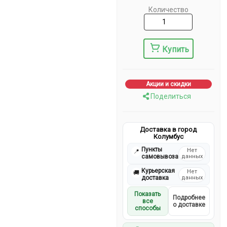
Количество
Купить
Акции и скидки
Поделиться
Доставка в город
Колумбус
Пункты
Нет
📍
самовывоза
данных
Курьерская
Нет
🚚
доставка
данных
Показать
Подробнее
все
о доставке
способы