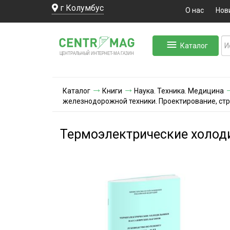
г Колумбус
О нас
Нов
Каталог
ЛЬНЫЙ ИНТЕРНЕТ-МА
ЦЕНТ
Р
А
Г
А
ЗИН
Каталог
Книги
Наука. Техника. Медицина
железнодорожной техники. Проектирование, стр
Термоэлектрические холод