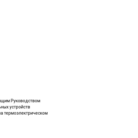
оящим Руководством
ьных устройств
на термоэлектрическом