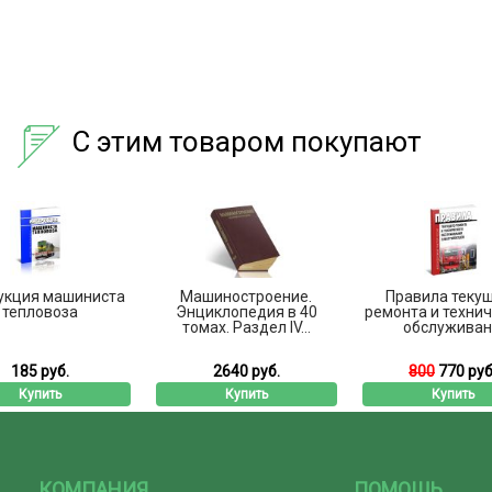
С этим товаром покупают
укция машиниста
Машиностроение.
Правила теку
тепловоза
Энциклопедия в 40
ремонта и техни
томах. Раздел IV...
обслуживан.
185 руб.
2640 руб.
800
770 руб
Купить
Купить
Купить
КОМПАНИЯ
ПОМОЩЬ