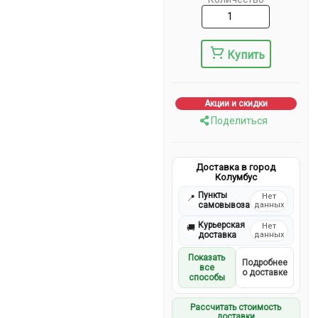
Купить
Акции и скидки
Поделиться
Доставка в город
Колумбус
Пункты
Нет
📍
самовывоза
данных
Курьерская
Нет
🚚
доставка
данных
Показать
Подробнее
все
о доставке
способы
Рассчитать стоимость
доставки