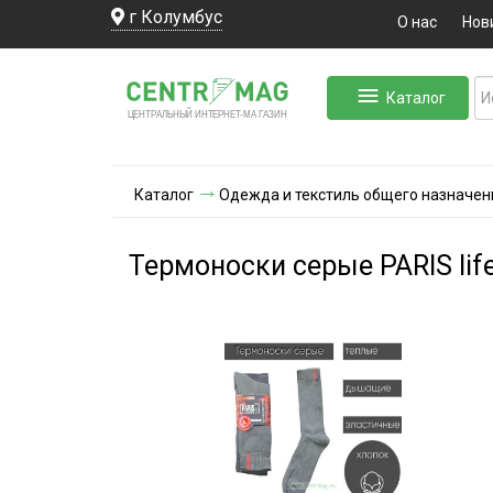
г Колумбус
О нас
Нов
Каталог
ЛЬНЫЙ ИНТЕРНЕТ-МА
ЦЕНТ
Р
А
Г
А
ЗИН
Каталог
Одежда и текстиль общего назначен
Термоноски серые PARIS life