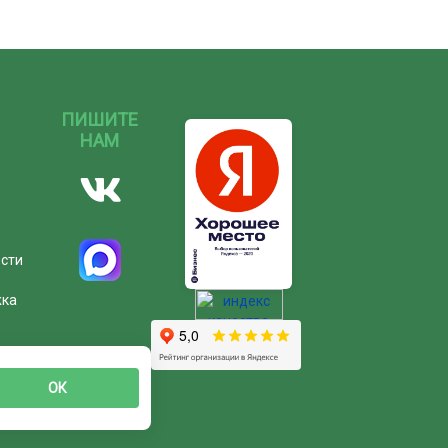
ПИШИТЕ
НАМ
ости
жка
ОК