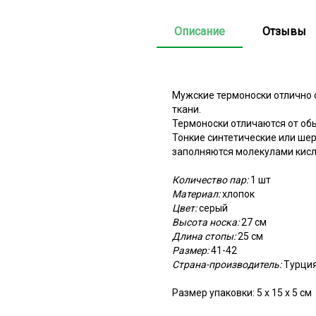
Описание
Отзывы
Мужские термоноски отлично 
ткани.
Термоноски отличаются от обы
Тонкие синтетические или ше
заполняются молекулами кисл
Количество пар:
1 шт
Материал:
хлопок
Цвет:
серый
Высота носка:
27 см
Длина стопы:
25 см
Размер:
41-42
Страна-производитель:
Турци
Размер упаковки: 5 х 15 х 5 см