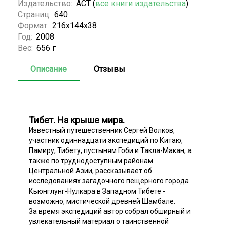
Издательство:
АСТ (
все книги издательства
)
Страниц:
640
Формат:
216x144x38
Год:
2008
Вес:
656 г
Описание
Отзывы
Тибет. На крыше мира.
Известный путешественник Сергей Волков,
участник одиннадцати экспедиций по Китаю,
Памиру, Тибету, пустыням Гоби и Такла-Макан, а
также по труднодоступным районам
Центральной Азии, рассказывает об
исследованиях загадочного пещерного города
Кьюнглунг-Нулкара в Западном Тибете -
возможно, мистической древней Шамбале.
За время экспедиций автор собрал обширный и
увлекательный материал о таинственной