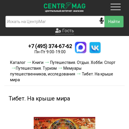
Москва
Гость
Гость
+7 (495) 374-67-62
Новинки
Пн-Пт 9:00-19:00
Условия доставки
Каталог
Книги
Путешествия. Отдых. Хобби. Спорт
Путешествия. Туризм
Мемуары
Условия оплаты
путешественников, исследования
Тибет. На крыше
мира
Контакты
Тибет. На крыше мира
Акции и скидки