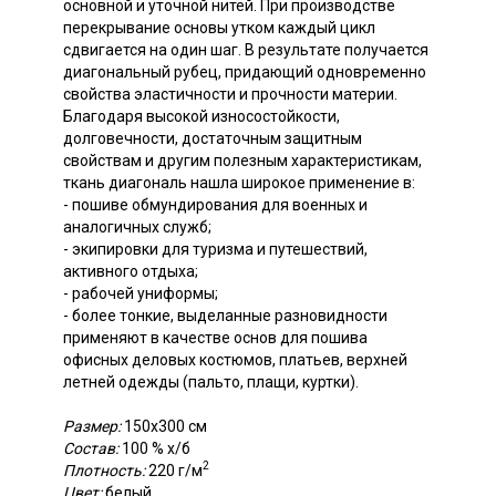
основной и уточной нитей. При производстве
перекрывание основы утком каждый цикл
сдвигается на один шаг. В результате получается
диагональный рубец, придающий одновременно
свойства эластичности и прочности материи.
Благодаря высокой износостойкости,
долговечности, достаточным защитным
свойствам и другим полезным характеристикам,
ткань диагональ нашла широкое применение в:
- пошиве обмундирования для военных и
аналогичных служб;
- экипировки для туризма и путешествий,
активного отдыха;
- рабочей униформы;
- более тонкие, выделанные разновидности
применяют в качестве основ для пошива
офисных деловых костюмов, платьев, верхней
летней одежды (пальто, плащи, куртки).
Размер:
150х300 см
Состав:
100 % х/б
2
Плотность:
220 г/м
Цвет:
белый