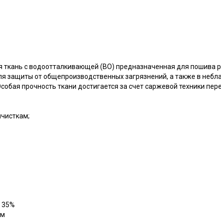
 ткань с водоотталкивающей (ВО) предназначенная для пошива р
я защиты от общепроизводственных загрязнений, а также в небл
. Особая прочность ткани достигается за счет саржевой техники пер
мчисткам;
р 35%
см