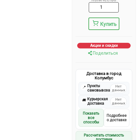
Купить
Акции и скидки
Поделиться
Доставка в город
Колумбус
Пункты
Нет
📍
самовывоза
данных
Курьерская
Нет
🚚
доставка
данных
Показать
Подробнее
все
о доставке
способы
Рассчитать стоимость
доставки