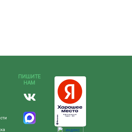
ПИШИТЕ
НАМ
ости
жка