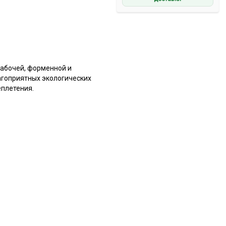
абочей, форменной и
агоприятных экологических
еплетения.