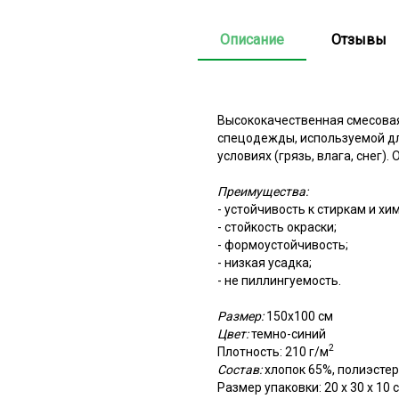
Описание
Отзывы
Высококачественная смесовая
спецодежды, используемой дл
условиях (грязь, влага, снег)
Преимущества:
- устойчивость к стиркам и хи
- стойкость окраски;
- формоустойчивость;
- низкая усадка;
- не пиллингуемость.
Размер:
150х100 см
Цвет:
темно-синий
2
Плотность: 210 г/м
Состав:
хлопок 65%, полиэсте
Размер упаковки: 20 х 30 х 10 