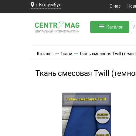
г Колумбус
О нас
Нов
Каталог
ЛЬНЫЙ ИНТЕРНЕТ-МА
ЦЕНТ
Р
А
Г
А
ЗИН
Каталог
Ткани
Ткань смесовая Twill (темно
Ткань смесовая Twill (темно