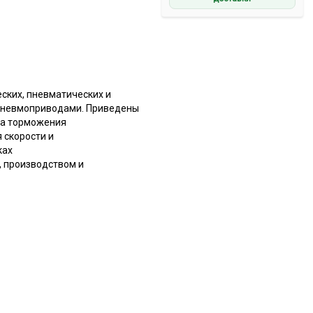
ских, пневматических и
 пневмоприводами. Приведены
ка торможения
 скорости и
ках
, производством и