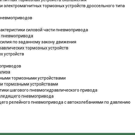
ки электромагнитных тормозных устройств дроссельного типа
 пневмоприводов
арактеристики силовой части пневмопривода
я пневмопривода
усилия по заданному закону движения
дравлических тормозных устройств
ых устройств
оприводов
ализа
нными тормозными устройствами
ми тормозными устройствами
стики шагового пневмогидравлического привода
-следящего пневмопривода
щего релейного пневмопривода с автоколебаниями по давлению