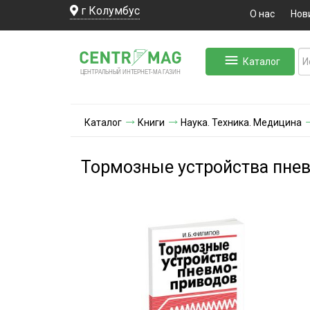
г Колумбус
О нас
Нов
Каталог
ЛЬНЫЙ ИНТЕРНЕТ-МА
ЦЕНТ
Р
А
Г
А
ЗИН
Каталог
Книги
Наука. Техника. Медицина
Тормозные устройства пне