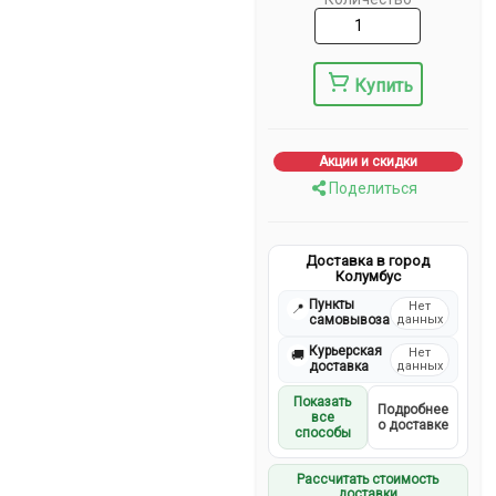
Купить
Акции и скидки
Поделиться
Доставка в город
Колумбус
Пункты
Нет
📍
самовывоза
данных
Курьерская
Нет
🚚
доставка
данных
Показать
Подробнее
все
о доставке
способы
Рассчитать стоимость
доставки