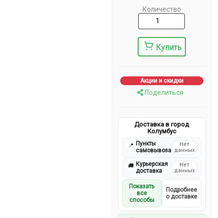
Количество
Купить
Акции и скидки
Поделиться
Доставка в город
Колумбус
Пункты
Нет
📍
самовывоза
данных
Курьерская
Нет
🚚
доставка
данных
Показать
Подробнее
все
о доставке
способы