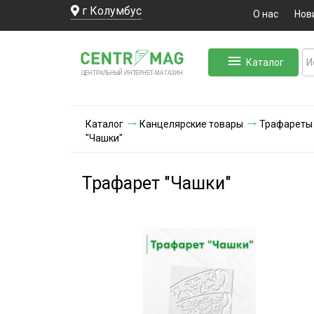
г Колумбус
О нас
Нов
Каталог
ЛЬНЫЙ ИНТЕРНЕТ-МА
ЦЕНТ
Р
А
Г
А
ЗИН
Каталог
Канцелярские товары
Трафареты
"Чашки"
Трафарет "Чашки"