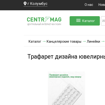
г Колумбус
О нас
Нов
Каталог
ЛЬНЫЙ ИНТЕРНЕТ-МА
ЦЕНТ
Р
А
Г
А
ЗИН
Каталог
Канцелярские товары
Линейки
Трафарет дизайна ювелирны