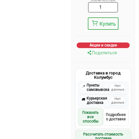
Купить
Акции и скидки
Поделиться
Доставка в город
Колумбус
Пункты
Нет
📍
самовывоза
данных
Курьерская
Нет
🚚
доставка
данных
Показать
Подробнее
все
о доставке
способы
Рассчитать стоимость
доставки