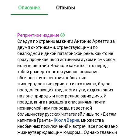
Описание
Отзывы
Репринтное издание
Следуя по страницам книги Антонио Арлетти за
двумя охотниками, странствующими по
безлюдной и дикой патагонской реке, как-то не
сразу проникаешься истинным духом и смыслом
их путешествия. Вначале кажется, что перед
тобой развертывается умелое описание
обычного путешествия небогатых
жизнерадостных туристов и охотников, бодро
преодолевающих трудности пути, отдыхающих
на лоне природы и постреливающих дичь. И
правда, книга насыщена описаниями почти
незнакомой нам природы, известной
большинству русских читателей лишь по «Детям
капитана Гранта»
Жюля Верна
, множества
необычных приключений и встреч; все пронизано
жизнеутверждающим юмором... Однако главный