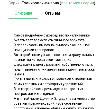
Серия:
Тренировочная зона (
все товары серии
)
Описание
Отзывы
Самое подробное руководство по калистенике
охватывает все аспекты уличного воркаута.
В первой части вы познакомитесь с основными
принципами тренировок.
Во второй части узнаете все о пяти краеугольных
камнях, на которых стоит методика
фундаментального развития собственного тела:
подтягивания, отжимания, приседания, растяжка
и мост.
Третья часть знакомит с нюансами выполнения
самых сложных и популярных упражнений.
В четвертой части речь идет о конкретных
программах и методиках.
А в пятой части Дэнни и Эл дадут вам множество
советов и рекомендаций. «Все серьезные
спортсмены и тренеры обязаны купить эту книгу!»