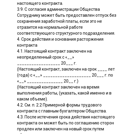
настоящего контракта.
3.9. С согласия администрации Общества
Сотруднику может быть предоставлен отпуск без
сохранения заработной платы, если это не
отразится на нормальной работе
соответствующего структурного подразделения.
4. Срок действия и основания расторжения
контракта
4.1. Настоящий контракт заключен на
неопределенный срок с «__»
__________________ 20___ г.
(Настоящий контракт, заключен на срок ____ лет
(года) с «__» ____________________ 20___ г. по
«__» _______________ 20__ г.)
(Настоящий контракт заключен на время
выполнения работы, (указать, какой именно и в
каком объеме).
4.2. См. п. 2.2 Примерной формы трудового
контракта с главным бухгалтером Общества.
4.3. После истечения срока действия настоящего
контракта он может быть по соглашению сторон
продлен или заключен на новый срок путем