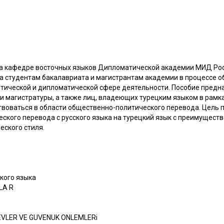
а кафедре восточных языков Дипломатической академии МИД Рос
а студентам бакалавриата и магистрантам академии в процессе 
тической и дипломатической сфере деятельности. Пособие предн
 и магистратуры, а также лиц, владеющих турецким языком в рамк
воваться в области общественно-политического перевода. Цель 
ского перевода с русского языка на турецкий язык с преимущест
еского стиля.
цкого языка
LA R
EVLER VE GUVENUK ONLEMLERi