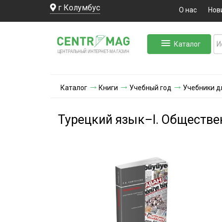
г Колумбус
О нас
Нов
Каталог
ЛЬНЫЙ ИНТЕРНЕТ-МА
ЦЕНТ
Р
А
Г
А
ЗИН
Каталог
Книги
Учебный год
Учебники д
Турецкий язык–I. Обществе