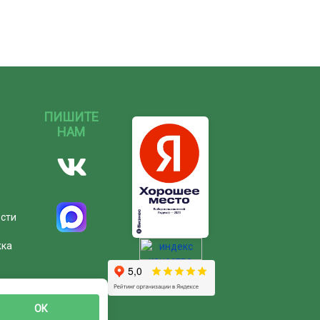
ПИШИТЕ
НАМ
ости
жка
ОК