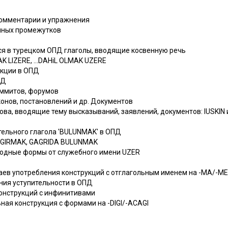
комментарии и упражнения
енных промежутков
ся в турецком ОПД глаголы, вводящие косвенную речь
K LIZERE, ...DAHiL OLMAK UZERE
укции в ОПД
ПД
аммитов, форумов
аконов, постановлений и др. Документов
ова, вводящие тему высказываний, заявлений, документов: IUSKIN и 
тельного глагола 'BULUNMAK' в ОПД
GAGIRMAK, GAGRIDA BULUNMAK
зводные формы от служебного имени UZER
ев употребления конструкций с отглагольным именем на -МА/-МЕ 
ния уступительности в ОПД
конструкций с инфинитивами
ная конструкция с формами на -DIGI/-ACAGI