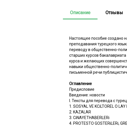
Описание
Отзывы
Настоящее пособие создано н
преподавания турецкого язык
переводу в общественно-поли
старших курсов бакалавриата
курса и желающих совершенст
навыки общественно-политиче
письменной речи публицистич
Оглавление
Предисловие
Введение: новости
I. Тексты для перевода с туре
1. SOSYAL VE KCiLTOREL О LAY 
2. KAZALAR
3. CiNAYETHABERLERi
4. PROTESTO GOSTERiLERi, GR