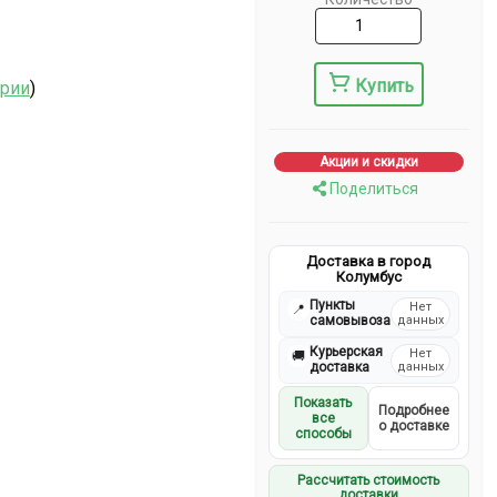
Купить
ерии
)
Акции и скидки
Поделиться
Доставка в город
Колумбус
Пункты
Нет
📍
самовывоза
данных
Курьерская
Нет
🚚
доставка
данных
Показать
Подробнее
все
о доставке
способы
Рассчитать стоимость
доставки