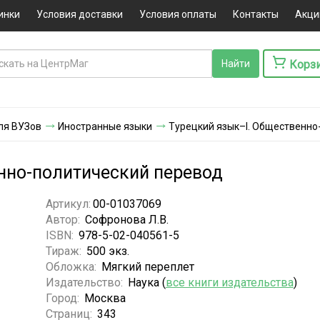
инки
Условия доставки
Условия оплаты
Контакты
Акци
Корз
ля ВУЗов
Иностранные языки
Турецкий язык–I. Общественно
нно-политический перевод
Артикул:
00-01037069
Автор:
Софронова Л.В.
ISBN:
978-5-02-040561-5
Тираж:
500 экз.
Обложка:
Мягкий переплет
Издательство:
Наука (
все книги издательства
)
Город:
Москва
Страниц:
343