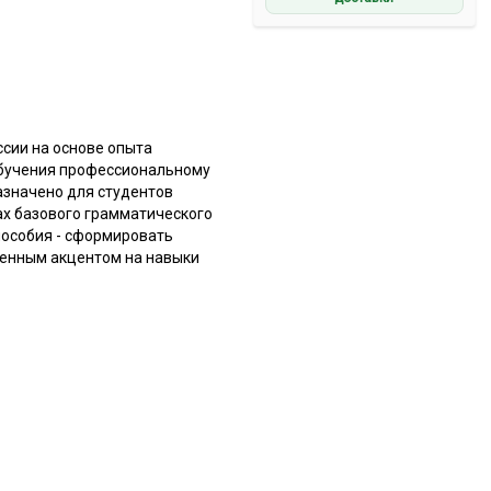
сии на основе опыта
обучения профессиональному
азначено для студентов
ах базового грамматического
пособия - сформировать
венным акцентом на навыки