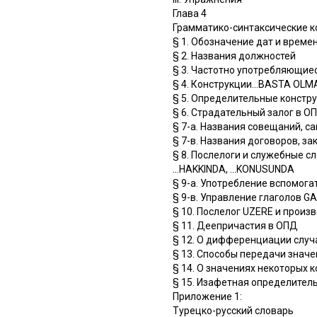
Глава 4
Грамматико-синтаксические 
§ 1. Обозначение дат и врем
§ 2. Названия должностей
§ 3. Частотно употребляющие
§ 4. Конструкции...ВАSТА OLMA
§ 5. Определительные констр
§ 6. Страдательный залог в О
§ 7-а. Названия совещаний, с
§ 7-в. Названия договоров, з
§ 8. Послелоги и служебные сл
...HAKKINDA, ...KONUSUNDA
§ 9-a. Употребление вспомога
§ 9-в. Управление глаголов 
§ 10. Послелог UZERE и прои
§ 11. Деепричастия в ОПД
§ 12. О дифференциации случа
§ 13. Способы передачи значе
§ 14. О значениях некоторых 
§ 15. Изафетная определитель
Приложение 1:
Турецко-русский словарь