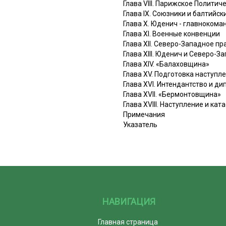
Глава VIII. Парижское Полити
Глава IX. Союзники и балтийс
Глава X. Юденич - главноком
Глава XI. Военные конвенции
Глава XII. Северо-Западное п
Глава XIII. Юденич и Северо-
Глава XIV. «Балаховщина»
Глава XV. Подготовка наступл
Глава XVI. Интендантство и д
Глава XVII. «Бермонтовщина»
Глава XVIII. Наступление и ка
Примечания
Указатель
НАВИГАЦИЯ
Главная страница