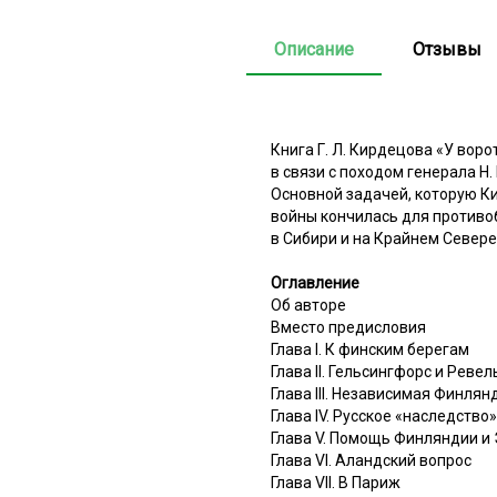
Описание
Отзывы
Книга Г. Л. Кирдецова «У вор
в связи с походом генерала Н
Основной задачей, которую Ки
войны кончилась для противоб
в Сибири и на Крайнем Севере
Оглавление
Об авторе
Вместо предисловия
Глава I. К финским берегам
Глава II. Гельсингфорс и Ревел
Глава III. Независимая Финлян
Глава IV. Русское «наследство»
Глава V. Помощь Финляндии и
Глава VI. Аландский вопрос
Глава VII. В Париж