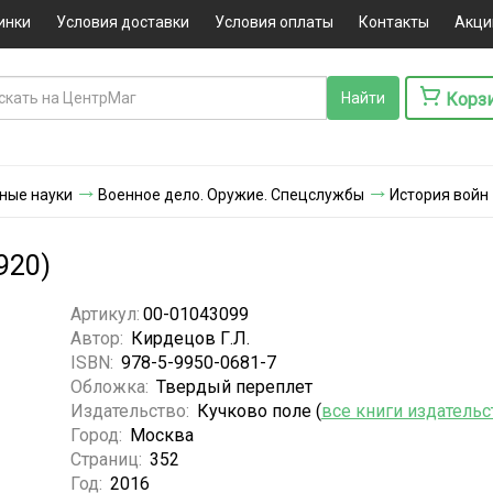
инки
Условия доставки
Условия оплаты
Контакты
Акци
Корз
ные науки
Военное дело. Оружие. Спецслужбы
История войн
920)
Артикул:
00-01043099
Автор:
Кирдецов Г.Л.
ISBN:
978-5-9950-0681-7
Обложка:
Твердый переплет
Издательство:
Кучково поле (
все книги издательс
Город:
Москва
Страниц:
352
Год:
2016