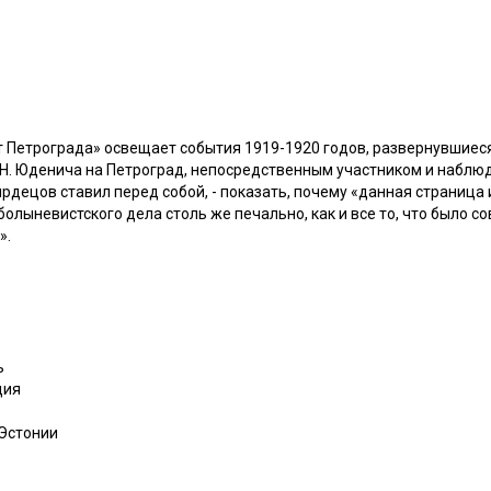
от Петрограда» освещает события 1919-1920 годов, развернувшиес
. Н. Юденича на Петроград, непосредственным участником и наблю
рдецов ставил перед собой, - показать, почему «данная страница
олыневистского дела столь же печально, как и все то, что было со
».
ь
дия
 Эстонии