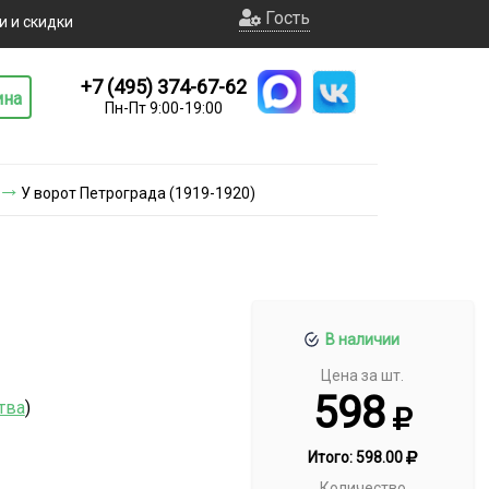
Гость
и и скидки
+7 (495) 374-67-62
ина
Пн-Пт 9:00-19:00
У ворот Петрограда (1919-1920)
В наличии
Цена за шт.
598
тва
)
Итого:
598.00
Количество