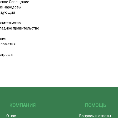
ческое Совещание
кие народовы
андующий
равительство
Западное правительство
ения
ипломатия
тастрофа
КОМПАНИЯ
ПОМОЩЬ
О нас
Вопросы и ответы