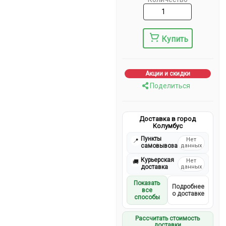
Купить
Акции и скидки
Поделиться
Доставка в город
Колумбус
Пункты
Нет
📍
самовывоза
данных
Курьерская
Нет
🚚
доставка
данных
Показать
Подробнее
все
о доставке
способы
Рассчитать стоимость
доставки