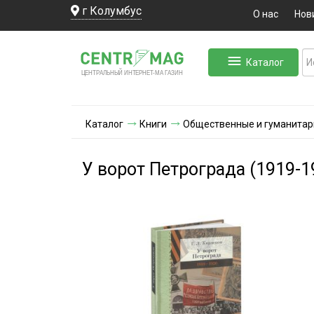
г Колумбус
О нас
Нов
Каталог
ЛЬНЫЙ ИНТЕРНЕТ-МА
ЦЕНТ
Р
А
Г
А
ЗИН
Каталог
Книги
Общественные и гуманитар
У ворот Петрограда (1919-1