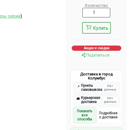
Количество
ары серии
)
Купить
Акции и скидки
Поделиться
Доставка в город
Колумбус
Пункты
Нет
📍
самовывоза
данных
Курьерская
Нет
🚚
доставка
данных
Показать
Подробнее
все
о доставке
способы