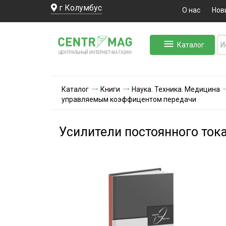
г Колумбус
О нас
Нов
Каталог
ЛЬНЫЙ ИНТЕРНЕТ-МА
ЦЕНТ
Р
А
Г
А
ЗИН
Каталог
Книги
Наука. Техника. Медицина
управляемым коэффицентом передачи
Усилители постоянного то