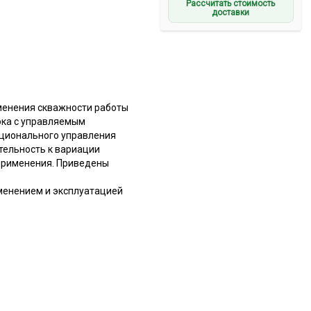
Рассчитать стоимость
доставки
менения скважности работы
ока с управляемым
кционального управления
тельность к вариации
 применения. Приведены
менением и эксплуатацией