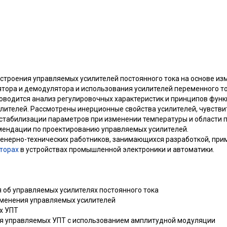
строения управляемых усилителей постоянного тока на основе из
тора и демодулятора и использования усилителей переменного т
водится анализ регулировочных характеристик и принципов фун
ителей. Рассмотрены инерционные свойства усилителей, чувстви
 стабилизации параметров при изменении температуры и области
омендации по проектированию управляемых усилителей.
енерно-технических работников, занимающихся разработкой, при
торах
в устройствах промышленной электроники и автоматики.
 об управляемых усилителях постоянного тока
рименения управляемых усилителей
х УПТ
ия управляемых УПТ с использованием амплитудной модуляции