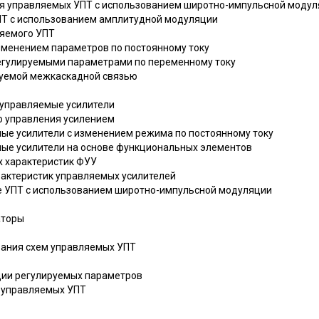
ия управляемых УПТ с использованием широтно-импульсной моду
ПТ с использованием амплитудной модуляции
ляемого УПТ
изменением параметров по постоянному току
регулируемыми параметрами по переменному току
руемой межкаскадной связью
-управляемые усилители
о управления усилением
ые усилители с изменением режима по постоянному току
ые усилители на основе функциональных элементов
х характеристик ФУУ
рактеристик управляемых усилителей
е УПТ с использованием широтно-импульсной модуляции
аторы
вания схем управляемых УПТ
ации регулируемых параметров
в управляемых УПТ