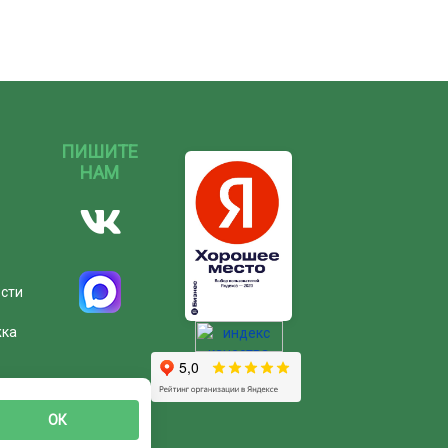
ПИШИТЕ
НАМ
ости
жка
ОК