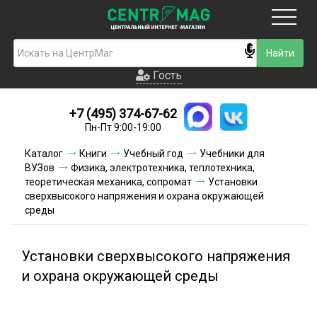
Москва
Гость
Гость
+7 (495) 374-67-62
Новинки
Пн-Пт 9:00-19:00
Условия доставки
Каталог
Книги
Учебный год
Учебники для
ВУЗов
Физика, электротехника, теплотехника,
Условия оплаты
теоретическая механика, сопромат
Установки
сверхвысокого напряжения и охрана окружающей
среды
Контакты
Акции и скидки
Установки сверхвысокого напряжения
и охрана окружающей среды