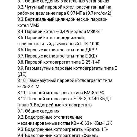
8.1. Общие сведения о котельных установках
8.2. Чугунный паровой котел, рассчитанный на
рабочее давление пара 0,07 МПа (0.7 кгс/см2)
8.3. Вертикальный цилиндрический паровой
котел ММ3
8.4. Паровой котел Е-0,4-9 модели МЗК-8Г
8.5. Паровой котел передвижной,
горизонтальный, дымогарный ППК-1000
8.6. Паровые котлоагрегаты типа ДКВР
8.7. Паровые котлоагрегаты типа Е (КЕ)
8.8. Паровой котлоагрегат типа Е-25-1.4Р
8.9. Газомазутные паровые котлоагрегаты типа Е
(ДЕ)
8.10. Газомазутный паровой котлоагрегат типа
Е-25-2.4ГМ
8.11. Паровой котлоагрегат типа БМ-35-РФ
8.12. Паровой котлоагрегат Е-75-3,9-440 КБДТ
Глава 9. Водогрейные котлоагрегаты
9.1. Общие сведения
9.2. Водогрейные отопительные
механизированные котлы КВм-0,63 и КВм-1,ЗК
9.3. Водогрейные котлоагрегаты «Братск 1Г»
9.4. Водогрейный котлоагрегат «Факел»