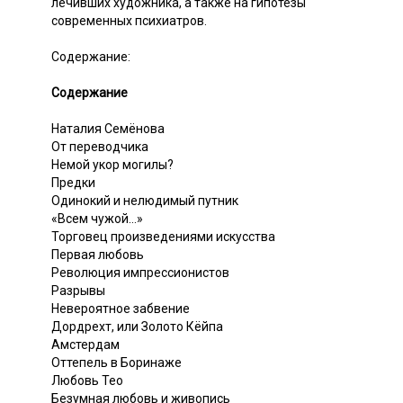
лечивших художника, а также на гипотезы
современных психиатров.
Содержание:
Содержание
Наталия Семёнова
От переводчика
Немой укор могилы?
Предки
Одинокий и нелюдимый путник
«Всем чужой...»
Торговец произведениями искусства
Первая любовь
Революция импрессионистов
Разрывы
Невероятное забвение
Дордрехт, или Золото Кёйпа
Амстердам
Оттепель в Боринаже
Любовь Тео
Безумная любовь и живопись