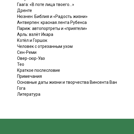
Гаага: «В поте лица твоего...»
Дренте
Нюэнен: Библия и «Радость жизни»
Антверпен: красная лента Рубенса
Париж: автопортреты и «приятели»
Арль: взлёт Икара
Котёл и Горшок
Человек с отрезанным ухом
Сен-Реми
Овер-сюр-Уаз
Тео
Краткое послесловие
Примечания
Основные даты жизни и творчества Винсента Ван
Гога
Литература