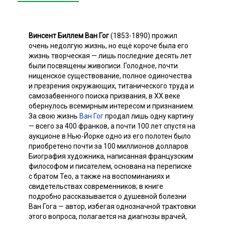
Винсент Биллем Ван Гог
(1853-1890) прожил
очень недолгую жизнь, но ещё короче была его
жизнь творческая — лишь последние десять лет
были посвящены живописи. Голодное, почти
нищенское существование, полное одиночества
и презрения окружающих, титанического труда и
самозабвенного поиска призвания, в XX веке
обернулось всемирным интересом и признанием.
За свою жизнь
Ван Гог
продал лишь одну картину
— всего за 400 франков, а почти 100 лет спустя на
аукционе в Нью-Йорке одно из его полотен было
приобретено почти за 100 миллионов долларов.
Биография художника, написанная французским
философом и писателем, основана на переписке
с братом Тео, а также на воспоминаниях и
свидетельствах современников; в книге
подробно рассказывается о душевной болезни
Ван Гога — автор, избегая однозначной трактовки
этого вопроса, полагается на диагнозы врачей,