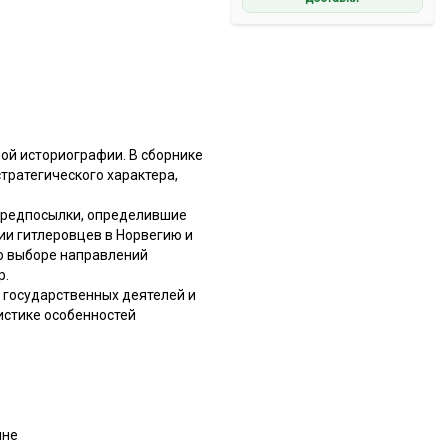
ой историографии. В сборнике
тратегического характера,
 предпосылки, определившие
ии гитлеровцев в Норвегию и
 о выборе направлений
р.
 государственных деятелей и
истике особенностей
йне