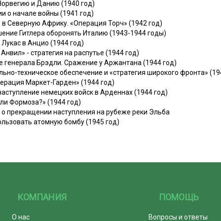
 Норвегию и Данию (1940 год)
ии о начале войны (1941 год)
 в Северную Африку. «Операция Торч» (1942 год)
шение Гитлера оборонять Италию (1943-1944 годы)
 Лукас в Анцио (1944 год)
Анвил» - стратегия на распутье (1944 год)
е генерала Брэдли. Сражение у Аржантана (1944 год)
льно-техническое обеспечение и «стратегия широкого фронта» (19
перация Маркет-Гарден» (1944 год)
наступление немецких войск в Арденнах (1944 год)
или Формоза?» (1944 год)
е о прекращении наступления на рубеже реки Эльба
ользовать атомную бомбу (1945 год)
КОМПАНИЯ
ПОМОЩЬ
О нас
Вопросы и ответы