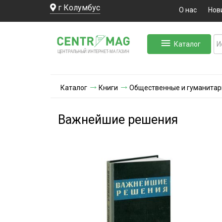
г Колумбус
О нас
Нов
Каталог
ЛЬНЫЙ ИНТЕРНЕТ-МА
ЦЕНТ
Р
А
Г
А
ЗИН
Каталог
Книги
Общественные и гуманитар
Важнейшие решения