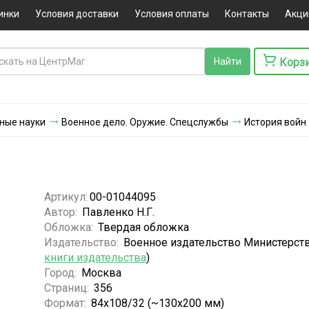
инки
Условия доставки
Условия оплаты
Контакты
Акци
Корз
ные науки
Военное дело. Оружие. Спецслужбы
История войн
Артикул:
00-01044095
Автор:
Павленко Н.Г.
Обложка:
Твердая обложка
Издательство:
Военное издательство Министерст
книги издательства
)
Город:
Москва
Страниц:
356
Формат:
84x108/32 (~130х200 мм)