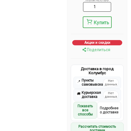
Купить
Акции и скидки
Поделиться
Доставка в город
Колумбус
Пункты
Нет
📍
самовывоза
данных
Курьерская
Нет
🚚
доставка
данных
Показать
Подробнее
все
о доставке
способы
Рассчитать стоимость
доставки