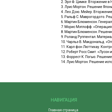
2. Эрл Ф. Цимке. Вторжение в
3. Луис Мортон. Решение Япон
4. Лео Дою. Мейер. Вторжение
5. Ральф С. Маврогордото. Ре
6. Мартин Блюменсон. Генерал
7. Морис Мэтлофф. «Операция 
8. Мартин Блюменсон. Решени
9. Роланд Руппентал. Материа
10. Чарльз В. Макдональд. «О
11. Карл фон Люттихау. Контр
12. Роберт Росс Смит. «Лусон 
13. Форрест К. Погыо. Решени
14. Луис Мортон. Решение исп
НАВИГАЦИЯ
Главная страница