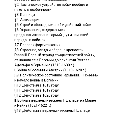
§2. Тактическое устройство войск вообще и
пехоты в особенности
§3. Конница
§4. Артиллерия
§5. Строй и образ движений и действий войск
§6. Управление, содержание и
продовольствование армий, дух и воинский
порядок в войсках
§7. Полевая фортификация
§8. Строение, осада и оборона крепостей
Глава III. Первый период тридцатилетней войны,
от начала ее в Богемии до прибытия Густава-
Адольфа в Германию (1618-1630 г.)
I. Война в Богемии и Австрии (1618-1620 г.)
§9. Политическое состояние Германии. – Причины
и начало войны в Богемии
§10. Действия в 1618 году
§11. Действия в 1619 году
§12. Действия в 1620 году
II. Война в верхнем и нижнем Пфальце, на Майне
и Рейне (1621-1622 г.)
§13. Действия в верхнем и нижнем Пфальце