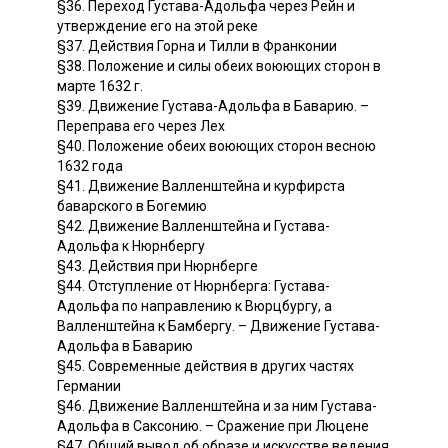
§36. Переход Густава-Адольфа через Рейн и
утверждение его на этой реке
§37. Действия Горна и Тилли в Франконии
§38. Положение и силы обеих воюющих сторон в
марте 1632 г.
§39. Движение Густава-Адольфа в Баварию. –
Переправа его через Лех
§40. Положение обеих воюющих сторон весною
1632 года
§41. Движение Валленштейна и курфирста
баварского в Богемию
§42. Движение Валленштейна и Густава-
Адольфа к Нюрнбергу
§43. Действия при Нюрнберге
§44. Отступление от Нюрнберга: Густава-
Адольфа по направлению к Вюрцбургу, а
Валленштейна к Бамбергу. – Движение Густава-
Адольфа в Баварию
§45. Современные действия в других частях
Германии
§46. Движение Валленштейна и за ним Густава-
Адольфа в Саксонию. – Сражение при Люцене
§47. Общий вывод об образе и искусстве ведения