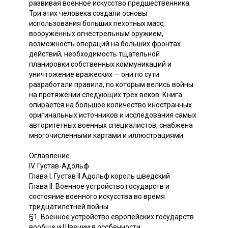
развивая военное искусство предшественника.
Три этих человека создали основы
использования больших пехотных масс,
вооружённых огнестрельным оружием,
возможность операций на больших фронтах
действий, необходимость тщательной
планировки собственных коммуникаций и
уничтожение вражеских — они по сути
разработали правила, по которым велись войны
на протяжении следующих трёх веков. Книга
опирается на большое количество иностранных
оригинальных источников и исследования самых
авторитетных военных специалистов, снабжена
многочисленными картами и иллюстрациями.
Оглавление
IV. Густав-Адольф
Глава I. Густав II Адольф король шведский
Глава II. Военное устройство государств и
состояние военного искусства во время
тридцатилетней войны
§1. Военное устройство европейских государств
вообще и Швеции в особенности