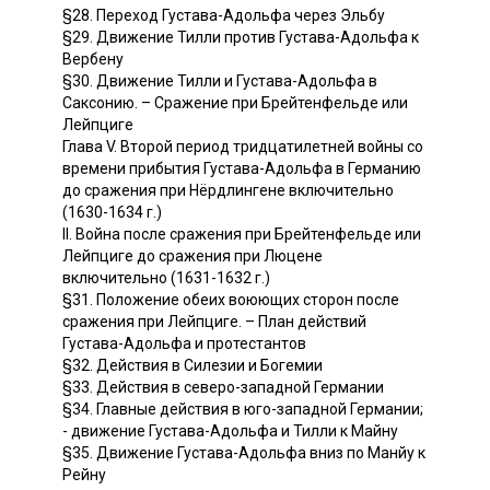
§28. Переход Густава-Адольфа через Эльбу
§29. Движение Тилли против Густава-Адольфа к
Вербену
§30. Движение Тилли и Густава-Адольфа в
Саксонию. – Сражение при Брейтенфельде или
Лейпциге
Глава V. Второй период тридцатилетней войны со
времени прибытия Густава-Адольфа в Германию
до сражения при Нёрдлингене включительно
(1630-1634 г.)
II. Война после сражения при Брейтенфельде или
Лейпциге до сражения при Люцене
включительно (1631-1632 г.)
§31. Положение обеих воюющих сторон после
сражения при Лейпциге. – План действий
Густава-Адольфа и протестантов
§32. Действия в Силезии и Богемии
§33. Действия в северо-западной Германии
§34. Главные действия в юго-западной Германии;
- движение Густава-Адольфа и Тилли к Майну
§35. Движение Густава-Адольфа вниз по Манйу к
Рейну