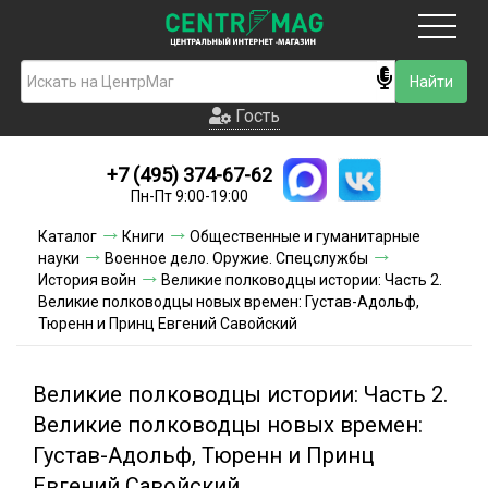
Москва
Гость
Гость
+7 (495) 374-67-62
Новинки
Пн-Пт 9:00-19:00
Условия доставки
Каталог
Книги
Общественные и гуманитарные
науки
Военное дело. Оружие. Спецслужбы
Условия оплаты
История войн
Великие полководцы истории: Часть 2.
Великие полководцы новых времен: Густав-Адольф,
Тюренн и Принц Евгений Савойский
Контакты
Акции и скидки
Великие полководцы истории: Часть 2.
Великие полководцы новых времен:
Густав-Адольф, Тюренн и Принц
Евгений Савойский