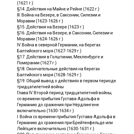
(1621 г.)
§14. Действия на Майне и Рейне (1622 г.)
III. Война на Везере, в Саксонии, Силезии и
Моравии (1623-1626 г.)
§15. Действия на Везере (1623 г.)
§16. Действия на Везере, в Саксонии, Силезии и
Моравии (1624-1626 г.)
IV. Война в северной Германии, на берегах
Балтийского моря (1627-1629 г.)
§17. Действия в Голштинии, Мекленбурге и
Померании (1627 г.)
§18. Окончательные действия на берегах
Балтийского моря (1628-1629 г.)
§19. Общий вывод о действиях в первом периоде
тридцатилетней войны
Глава IV. Второй период тридцатилетней войны,
со времени прибытия Густава-Адольфа в
Германию до сражения при Нёрдлингене
включительно (1630-1634 г.)
I. Война со времени прибытия Густава-Адольфа в
Германию до сражения при Брейтенфельде или
Лейпциге включительно (1630-1631 г.)