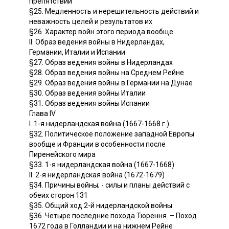
препятствий
§25. Медленность и нерешительность действий и
неважность целей и результатов их
§26. Характер войн этого периода вообще
II. Образ ведения войны в Нидерландах,
Германии, Италии и Испании
§27. Образ ведения войны в Нидерландах
§28. Образ ведения войны на Среднем Рейне
§29. Образ ведения войны в Германии на Дунае
§30. Образ ведения войны Италии
§31. Образ ведения войны Испании
Глава IV
I. 1-я нидерландская война (1667-1668 г.)
§32. Политическое положение западной Европы
вообще и Франции в особенности после
Пиренейского мира
§33. 1-я нидерландская война (1667-1668)
II. 2-я нидерландская война (1672-1679)
§34. Причины войны; - силы и планы действий с
обеих сторон 131
§35. Общий ход 2-й нидерландской войны
§36. Четыре последние похода Тюрення. – Поход
1672 года в Голландии и на нижнем Рейне