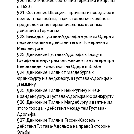
§20. Политическое состояние Германии и Европы
в 1630 г.
§21. Состояние Швеции; - причины и поводы ее к
войне; - план войны; - приготовления к войне и
предположение первоначальных военных
действий в Германии
§22. Высадка Густава-Адольфа в устьях Одера и
первоначальные действия его в Померании и
Мекленбурге
§23. Движение Густава-Адольфа к Гарцу и
Грейфенгагену; - расположение его в лагере при
Беервальде; - действия на Одере и Эльбе
§24. Движение Тилли от Магдебурга к
Франкфурту и Ландсбергу, а Густава-Адольфа к
Деммину
§25. Движение Тилли к Ней-Рупину и Ней-
Бранденбургу, а Густава-Адольфа к Франкфурту
§26. Движение Тилли к Магдебургу и взятие им
этого города; - действия между тем Густава-
Адольфа
§27. Движение Тилли в Гессен-Кассель; -
действия Густава-Адольфа на правой стороне
Эльбы