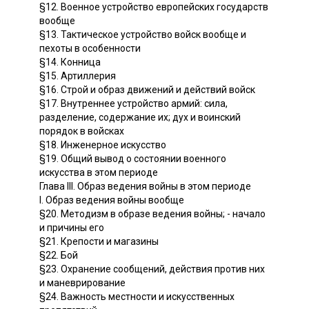
§12. Военное устройство европейских государств
вообще
§13. Тактическое устройство войск вообще и
пехоты в особенности
§14. Конница
§15. Артиллерия
§16. Строй и образ движений и действий войск
§17. Внутреннее устройство армий: сила,
разделение, содержание их; дух и воинский
порядок в войсках
§18. Инженерное искусство
§19. Общий вывод о состоянии военного
искусства в этом периоде
Глава III. Образ ведения войны в этом периоде
I. Образ ведения войны вообще
§20. Методизм в образе ведения войны; - начало
и причины его
§21. Крепости и магазины
§22. Бой
§23. Охранение сообщений, действия против них
и маневрирование
§24. Важность местности и искусственных