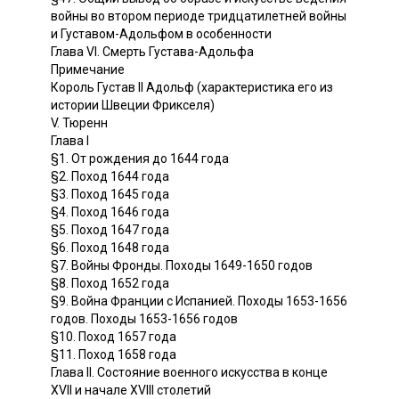
войны во втором периоде тридцатилетней войны
и Густавом-Адольфом в особенности
Глава VI. Смерть Густава-Адольфа
Примечание
Король Густав II Адольф (характеристика его из
истории Швеции Фрикселя)
V. Тюренн
Глава I
§1. От рождения до 1644 года
§2. Поход 1644 года
§3. Поход 1645 года
§4. Поход 1646 года
§5. Поход 1647 года
§6. Поход 1648 года
§7. Войны Фронды. Походы 1649-1650 годов
§8. Поход 1652 года
§9. Война Франции с Испанией. Походы 1653-1656
годов. Походы 1653-1656 годов
§10. Поход 1657 года
§11. Поход 1658 года
Глава II. Состояние военного искусства в конце
XVII и начале XVIII столетий