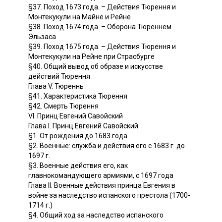
§37. Поход 1673 года. – Действия Тюрення и
Монтекукули на Майне и Рейне
§38. Поход 1674 года. – Оборона Тюреннем
Эльзаса
§39. Поход 1675 года. – Действия Тюрення и
Монтекукули на Рейне при Страсбурге
§40. Общий вывод об образе и искусстве
действий Тюрення
Глава V. Тюреннь
§41. Характеристика Тюрення
§42. Смерть Тюрення
VI. Принц Евгений Савойский
Глава I. Принц Евгений Савойский
§1. От рождения до 1683 года
§2. Военные: служба и действия его с 1683 г. до
1697 г.
§3. Военные действия его, как
главнокомандующего армиями, с 1697 года
Глава II. Военные действия принца Евгения в
войне за наследство испанского престола (1700-
1714 г.)
§4. Общий ход за наследство испанского