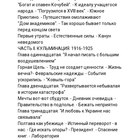
"Богат и славен Кочубей". - К идеалу учащегося
народа. - "Погрузился в XVIII век". - Южное
Приютино. - Путешествия омолаживают
"Дом академиков". - Так хорошо бывает только
перед концом света
Первые утраты. - Естественные силы. - Канун
неведомого
ЧАСТЬ II. КУЛЬМИНАЦИЯ. 1916-1925
Глава одиннадцатая. "Я начал писать с большим
воодушевлением"
Горная Щель. - Труд не создает ценности. - Жизнь
вечна?- Февральские надежды. - События
ускорились. - "Ковыль-гора"
Глава двенадцатая. "Развертывается небывалая
в истории катастрофа"
Мечты вот-вот сбудутся. - Дневник очевидца. -
Правительство в подполье. - Бежать неприятно
Глава тринадцатая. "И любовь к Украине нас
связывала"
Полтава как убежище. - Истинный переворот - в
нас. - Где искать опоры? - Президент. - Спасение
книг. - Лаборатория