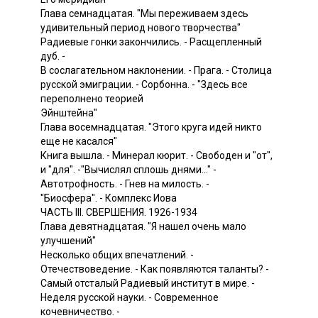
Глава семнадцатая. "Мы переживаем здесь
удивительный период нового творчества"
Радиевые гонки закончились. - Расщепленный
дуб. -
В сослагательном наклонении. - Прага. - Столица
русской эмиграции. - Сорбонна. - "Здесь все
переполнено теорией
Эйнштейна"
Глава восемнадцатая. "Этого круга идей никто
еще не касался"
Книга вышла. - Минерал кюрит. - Свободен и "от",
и "для". -"Вычислял сплошь днями..." -
Автотрофность. - Гнев на милость. -
"Биосфера". - Комплекс Иова
ЧАСТЬ III. СВЕРШЕНИЯ. 1926-1934
Глава девятнадцатая. "Я нашел очень мало
улучшений"
Несколько общих впечатлений. -
Отечествоведение. - Как появляются таланты? -
Самый отсталый Радиевый институт в мире. -
Неделя русской науки. - Современное
кочевничество. -