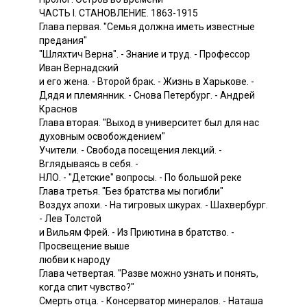
ЧАСТЬ I. СТАНОВЛЕНИЕ. 1863-1915
Глава первая. "Семья должна иметь известные
предания"
"Шляхтич Верна". - Знание и труд. - Профессор
Иван Вернадский
и его жена. - Второй брак. - Жизнь в Харькове. -
Дядя и племянник. - Снова Петербург. - Андрей
Краснов
Глава вторая. "Выход в университет был для нас
духовным освобождением"
Учители. - Свобода посещения лекций. -
Вглядываясь в себя. -
НЛО. - "Детские" вопросы. - По большой реке
Глава третья. "Без братства мы погибли"
Воздух эпохи. - На тигровых шкурах. - Шахвербург.
- Лев Толстой
и Вильям Фрей. - Из Приютина в братство. -
Просвещение выше
любви к народу
Глава четвертая. "Разве можно узнать и понять,
когда спит чувство?"
Смерть отца. - Консерватор минералов. - Наташа