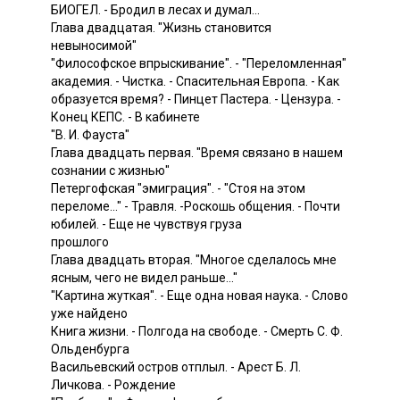
БИОГЕЛ. - Бродил в лесах и думал...
Глава двадцатая. "Жизнь становится
невыносимой"
"Философское впрыскивание". - "Переломленная"
академия. - Чистка. - Спасительная Европа. - Как
образуется время? - Пинцет Пастера. - Цензура. -
Конец КЕПС. - В кабинете
"В. И. Фауста"
Глава двадцать первая. "Время связано в нашем
сознании с жизнью"
Петергофская "эмиграция". - "Стоя на этом
переломе..." - Травля. -Роскошь общения. - Почти
юбилей. - Еще не чувствуя груза
прошлого
Глава двадцать вторая. "Многое сделалось мне
ясным, чего не видел раньше..."
"Картина жуткая". - Еще одна новая наука. - Слово
уже найдено
Книга жизни. - Полгода на свободе. - Смерть С. Ф.
Ольденбурга
Васильевский остров отплыл. - Арест Б. Л.
Личкова. - Рождение