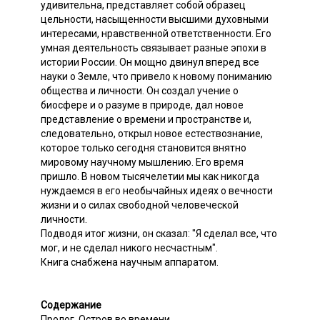
удивительна, представляет собой образец
цельности, насыщенности высшими духовными
интересами, нравственной ответственности. Его
умная деятельность связывает разные эпохи в
истории России. Он мощно двинул вперед все
науки о Земле, что привело к новому пониманию
общества и личности. Он создал учение о
биосфере и о разуме в природе, дал новое
представление о времени и пространстве и,
следовательно, открыл новое естествознание,
которое только сегодня становится внятно
мировому научному мышлению. Его время
пришло. В новом тысячелетии мы как никогда
нуждаемся в его необычайных идеях о вечности
жизни и о силах свободной человеческой
личности.
Подводя итог жизни, он сказал: "Я сделал все, что
мог, и не сделал никого несчастным".
Книга снабжена научным аппаратом.
Содержание
Пролог. Остров во времени