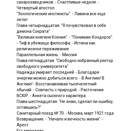
сахарозаводчиков. - Счастливые недели. -
Четвертый апостол.
"Зоологические инстинкты". - Лавина все еще
летит
Глава четырнадцатая. "Я почувствовал в себе
демона Сократа"
"Великая княгиня Ксения". - "Понимаю Кондорсе".
- Тиф в убежище философа. - Истина как
религиозное переживание
Параллельная жизнь. - Миссия
Глава пятнадцатая. "Свободно избранный ректор
свободного университета"
Надежда умирает последней. - Благодаря
энергии можно добиться всего. - В Англию! В
Англию! - Восстанавливая тысячелетний
обычай. - Совпасть с природой. - Расточение
ВСЮР. - Анкета сыскного характера
Глава шестнадцатая. "Не знаю, сделал ли ошибку,
оставшись?"
Санитарный поезд № 70. - Москва, март 1921 года
Возвращение. - "Начало и вечность жизни". -
Арест
Его меридиан