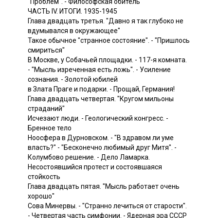
"Проблем". - Философская обитель
ЧАСТЬ IV. ИТОГИ. 1935-1945
Глава двадцать третья. "Давно я так глубоко не
вдумывался в окружающее"
Такое обычное "странное состояние". - "Пришлось
смириться"
В Москве, у Собачьей площадки. - 117-я комната.
- "Мысль изреченная есть ложь". - Усиление
сознания. - Золотой юбилей
в Злата Праге и подарки. - Прощай, Германия!
Глава двадцать четвертая. "Кругом мильоны
страданий"
Исчезают люди. - Геологический конгресс. -
Бренное тело
Ноосфера в Дурновском. - "В здравом ли уме
власть?" - "Бесконечно любимый друг Митя". -
Колумбово решение. - Дело Ламарка.
Несостоявшийся протест и состоявшаяся
стойкость
Глава двадцать пятая. "Мысль работает очень
хорошо"
Сова Минервы. - "Странно лечиться от старости".
- Четвертая часть симфонии. - Ядерная эра СССР