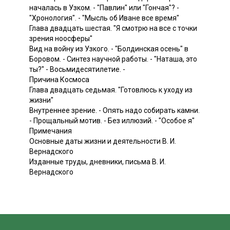
началась в Узком. - "Павлин" или "Гончая"? -
"Хронология". - "Мысль об Иване все время"
Глава двадцать шестая. "Я смотрю на все с точки
зрения ноосферы"
Вид на войну из Узкого. - "Болдинская осень" в
Боровом. - Синтез научной работы. - "Наташа, это
ты?" - Восьмидесятилетие. -
Причина Космоса
Глава двадцать седьмая. "Готовлюсь к уходу из
жизни"
Внутреннее зрение. - Опять надо собирать камни.
- Прощальный мотив. - Без иллюзий. - "Особое я"
Примечания
Основные даты жизни и деятельности В. И.
Вернадского
Изданные труды, дневники, письма В. И.
Вернадского