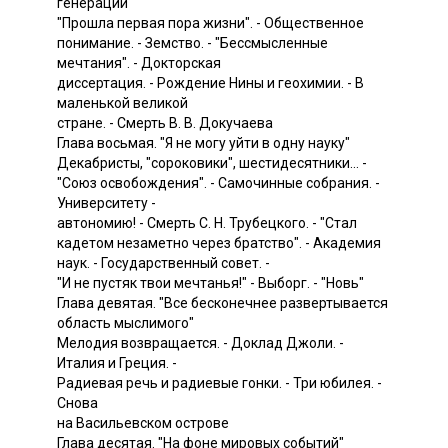
генераций"
"Прошла первая пора жизни". - Общественное
понимание. - Земство. - "Бессмысленные
мечтания". - Докторская
диссертация. - Рождение Нины и геохимии. - В
маленькой великой
стране. - Смерть В. В. Докучаева
Глава восьмая. "Я не могу уйти в одну науку"
Декабристы, "сороковики", шестидесятники... -
"Союз освобождения". - Самочинные собрания. -
Университету -
автономию! - Смерть С. Н. Трубецкого. - "Стал
кадетом незаметно через братство". - Академия
наук. - Государственный совет. -
"И не пустяк твои мечтанья!" - Выборг. - "Новь"
Глава девятая. "Все бесконечнее развертывается
область мыслимого"
Мелодия возвращается. - Доклад Джоли. -
Италия и Греция. -
Радиевая речь и радиевые гонки. - Три юбилея. -
Снова
на Васильевском острове
Глава десятая. "На фоне мировых событий"