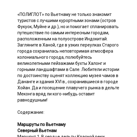
«ПОЛИГЛОТ» по Вьетнаму не только знакомит
туристов с лучшими курортными зонами (остров
Фукуок, Муйне и др.), но и помогает спланировать
путешествие по самым интересным городам,
расположенным на полуострове Индокитай.
Загляните в Ханой, где в узких переулках Старого
города сохранилась неповторимая атмосфера
колониального города, полюбуйтесь
великолепными пейзажами бухты Халонг и
горными ландшафтами в Сале. Любители истории
по достоинству оценят коллекцию музея чамов в
Дананге и здания XVI в., сохранившиеся в городе
Хойан. Да и посещение плавучего рынка в дельте
Меконга вряд ли кого-нибудь оставит
равнодушным!
Содержание:
Маршруты по Вьетнаму
Северный Вьетнам
Маршрут 1. В сердце дельты Красной реки