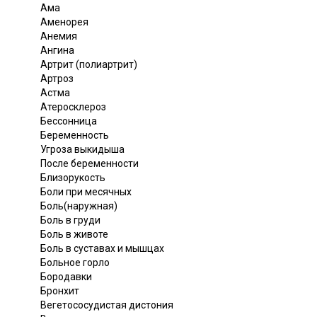
Ама
Аменорея
Анемия
Ангина
Артрит (полиартрит)
Артроз
Астма
Атеросклероз
Бессонница
Беременность
Угроза выкидыша
После беременности
Близорукость
Боли при месячных
Боль(наружная)
Боль в груди
Боль в животе
Боль в суставах и мышцах
Больное горло
Бородавки
Бронхит
Вегетососудистая дистония