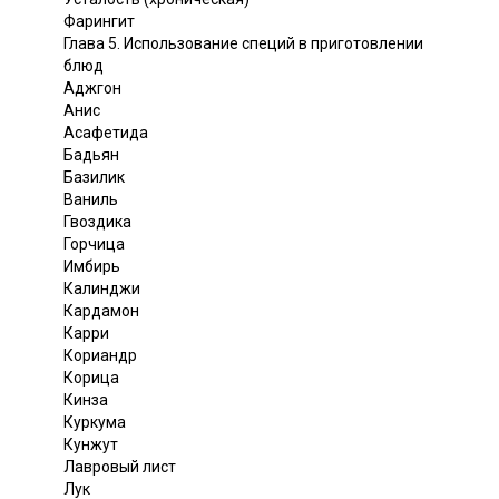
Фарингит
Глава 5. Использование специй в приготовлении
блюд
Аджгон
Анис
Асафетида
Бадьян
Базилик
Ваниль
Гвоздика
Горчица
Имбирь
Калинджи
Кардамон
Карри
Кориандр
Корица
Кинза
Куркума
Кунжут
Лавровый лист
Лук