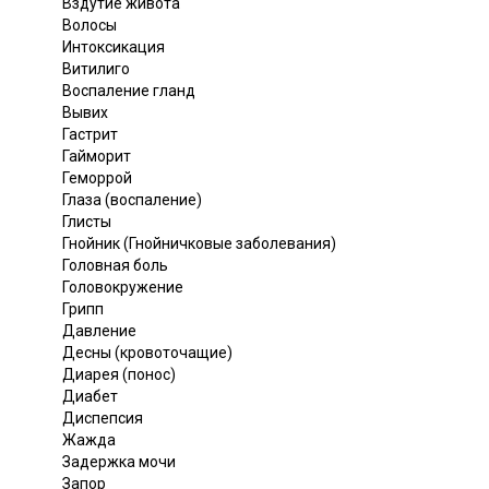
Вздутие живота
Волосы
Интоксикация
Витилиго
Воспаление гланд
Вывих
Гастрит
Гайморит
Геморрой
Глаза (воспаление)
Глисты
Гнойник (Гнойничковые заболевания)
Головная боль
Головокружение
Грипп
Давление
Десны (кровоточащие)
Диарея (понос)
Диабет
Диспепсия
Жажда
Задержка мочи
Запор