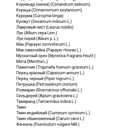
Кориандр (кинза) (Coriandrum sativum)
Корица (Cinnamomum zeylanicum)
Куркума (Curcuma longa)
Кунжут (Sesamum indicum L.)
Лавровый лист (Laurus nobilis)
Лук (Allium сера Linn.)
Лук порей (Allium p. L.)
Мак (Papayer somniferum L.)
Мак самосейка (Papayer rhoeas L.)
Мускатный орех (Myristica fragrans Houtt.)
Мята (Mentha L.)
Пажитник (Trigonella foenum-graceum L.)
Перец красный (Capsicum annum L.)
Перец черный (Piper nigrum L.)
Петрушка (Petroselinum cristum)
Розмарин (Rosmarinus officinalis L.)
Сельдерей (Apium graveolens L.)
Тамаринд (Tamarindus indica L.)
Тмин
Тмин индийский (Cuminum cyminum L.)
Тмин обыкновенный (Carum carvi L.)
Фенхель (Foeniculum vulgare Mill.)