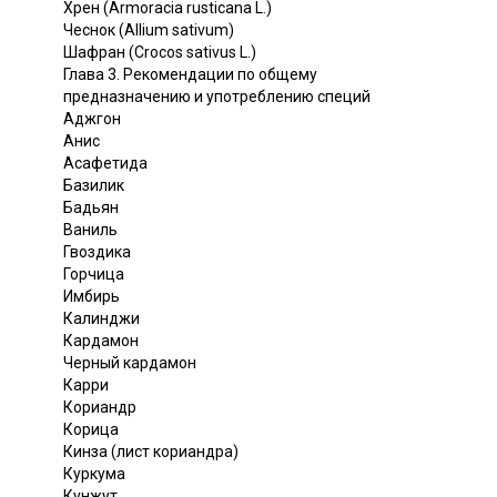
Хрен (Armoracia rusticana L.)
Чеснок (Allium sativum)
Шафран (Crocos sativus L.)
Глава 3. Рекомендации по общему
предназначению и употреблению специй
Аджгон
Анис
Асафетида
Базилик
Бадьян
Ваниль
Гвоздика
Горчица
Имбирь
Калинджи
Кардамон
Черный кардамон
Карри
Кориандр
Корица
Кинза (лист кориандра)
Куркума
Кунжут