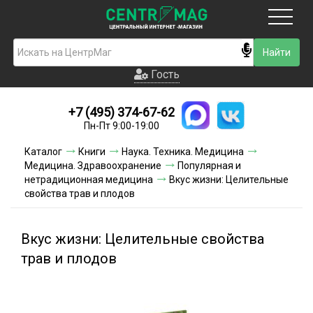
Москва
Гость
Гость
+7 (495) 374-67-62
Новинки
Пн-Пт 9:00-19:00
Условия доставки
Каталог
Книги
Наука. Техника. Медицина
Медицина. Здравоохранение
Популярная и
Условия оплаты
нетрадиционная медицина
Вкус жизни: Целительные
свойства трав и плодов
Контакты
Вкус жизни: Целительные свойства
Акции и скидки
трав и плодов