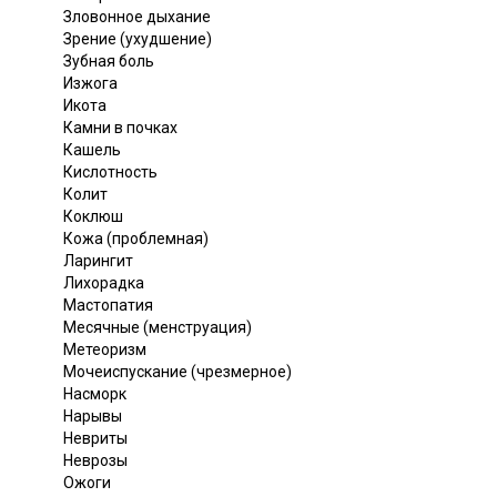
Зловонное дыхание
Зрение (ухудшение)
Зубная боль
Изжога
Икота
Камни в почках
Кашель
Кислотность
Колит
Коклюш
Кожа (проблемная)
Ларингит
Лихорадка
Мастопатия
Месячные (менструация)
Метеоризм
Мочеиспускание (чрезмерное)
Насморк
Нарывы
Невриты
Неврозы
Ожоги