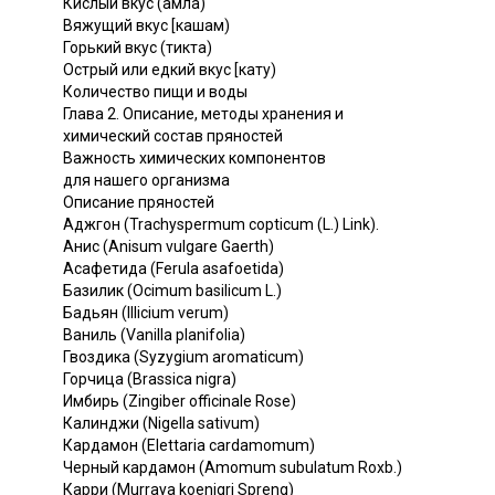
Кислый вкус (амла)
Вяжущий вкус [кашам)
Горький вкус (тикта)
Острый или едкий вкус [кату)
Количество пищи и воды
Глава 2. Описание, методы хранения и
химический состав пряностей
Важность химических компонентов
для нашего организма
Описание пряностей
Аджгон (Trachyspermum copticum (L.) Link).
Анис (Anisum vulgare Gaerth)
Асафетида (Ferula asafoetida)
Базилик (Ocimum basilicum L.)
Бадьян (Illicium verum)
Ваниль (Vanilla planifolia)
Гвоздика (Syzygium aromaticum)
Горчица (Brassica nigra)
Имбирь (Zingiber officinale Rose)
Калинджи (Nigella sativum)
Кардамон (Elettaria cardamomum)
Черный кардамон (Amomum subulatum Roxb.)
Карри (Murraya koenigri Spreng)