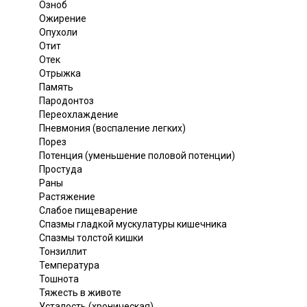
Озноб
Ожирение
Опухоли
Отит
Отек
Отрыжка
Память
Пародонтоз
Переохлаждение
Пневмония (воспаление легких)
Порез
Потенция (уменьшение половой потенции)
Простуда
Раны
Растяжение
Слабое пищеварение
Спазмы гладкой мускулатуры кишечника
Спазмы толстой кишки
Тонзиллит
Температура
Тошнота
Тяжесть в животе
Усталость (хроническая)