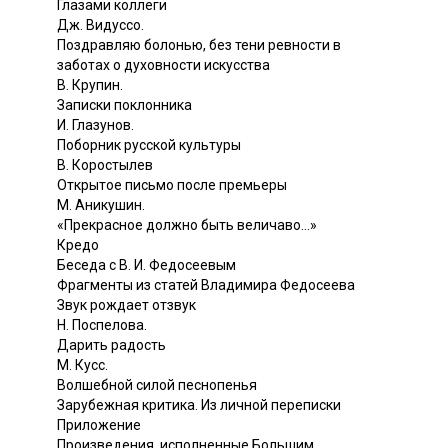
Глазами коллеги
Дж. Видуссо.
Поздравляю болонью, без тени ревности в
заботах о духовности искусства
В. Крупин.
Записки поклонника
И. Глазунов.
Поборник русской культуры
В. Коростылев
Открытое письмо после премьеры
М. Аникушин.
«Прекрасное должно быть величаво...»
Кредо
Беседа с В. И. Федосеевым
Фрагменты из статей Владимира Федосеева
Звук рождает отзвук
Н. Поспелова.
Дарить радость
М. Кусс.
Волшебной силой песнопенья
Зарубежная критика. Из личной переписки
Приложение
Произведения, исполненные Большим