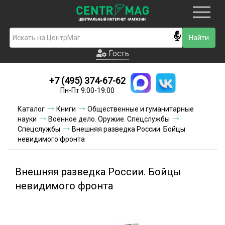
Москва
Гость
Гость
+7 (495) 374-67-62
Новинки
Пн-Пт 9:00-19:00
Условия доставки
Каталог
Книги
Общественные и гуманитарные
науки
Военное дело. Оружие. Спецслужбы
Условия оплаты
Спецслужбы
Внешняя разведка России. Бойцы
невидимого фронта
Контакты
Внешняя разведка России. Бойцы
Акции и скидки
невидимого фронта