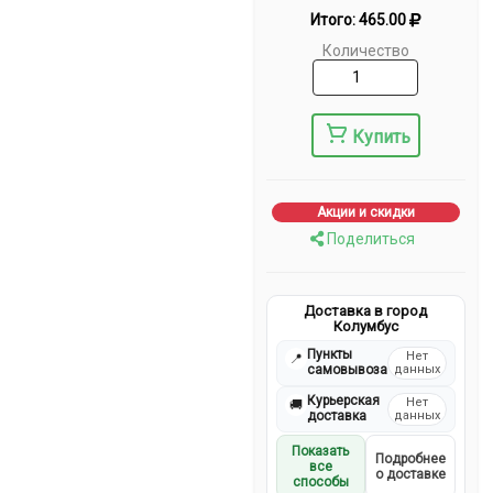
Итого:
465.00
Количество
Купить
Акции и скидки
Поделиться
Доставка в город
Колумбус
Пункты
Нет
📍
самовывоза
данных
Курьерская
Нет
🚚
доставка
данных
Показать
Подробнее
все
о доставке
способы