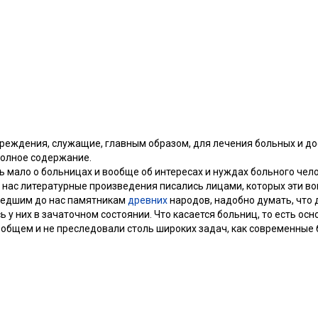
реждения, служащие, главным образом, для лечения больных и д
полное содержание.
 мало о больницах и вообще об интересах и нуждах больного чело
 нас литературные произведения писались лицами, которых эти во
шедшим до нас памятникам
древних
народов, надобно думать, что
 у них в зачаточном состоянии. Что касается больниц, то есть ос
 общем и не преследовали столь широких задач, как современные