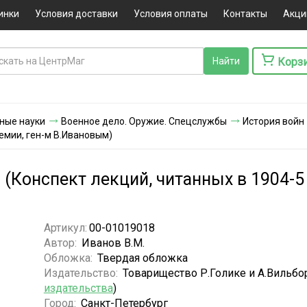
инки
Условия доставки
Условия оплаты
Контакты
Акци
Корз
ные науки
Военное дело. Оружие. Спецслужбы
История войн
демии, ген-м В.Ивановым)
(Конспект лекций, читанных в 1904-5
Артикул:
00-01019018
Автор:
Иванов В.М.
Обложка:
Твердая обложка
Издательство:
Товарищество Р.Голике и А.Вильбор
издательства
)
Город:
Санкт-Петербург