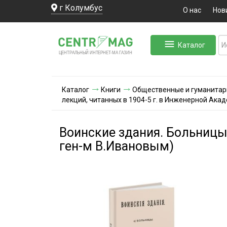
г Колумбус
О нас
Нов
Каталог
ЛЬНЫЙ ИНТЕРНЕТ-МА
ЦЕНТ
Р
А
Г
А
ЗИН
Каталог
Книги
Общественные и гуманитар
лекций, читанных в 1904-5 г. в Инженерной Ака
Воинские здания. Больницы 
ген-м В.Ивановым)