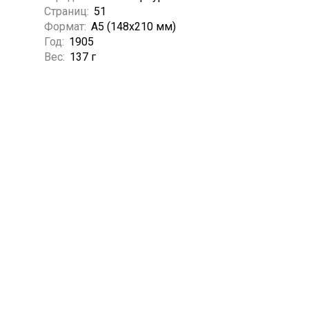
Страниц:
51
Формат:
А5 (148x210 мм)
Год:
1905
Вес:
137 г