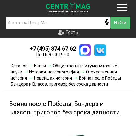
Москва
Гость
Гость
+7 (495) 374-67-62
Новинки
Пн-Пт 9:00-19:00
Условия доставки
Каталог
Книги
Общественные и гуманитарные
науки
История, историография
Отечественная
Условия оплаты
история
Новейшая история
Война после Победы.
Бандера и Власов: приговор без срока давности
Контакты
Война после Победы. Бандера и
Акции и скидки
Власов: приговор без срока давности