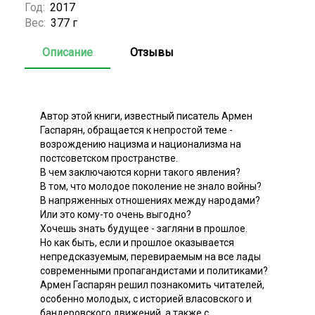
Год:
2017
Вес:
377 г
Описание
Отзывы
Автор этой книги, известный писатель Армен
Гаспарян, обращается к непростой теме -
возрождению нацизма и национализма на
постсоветском пространстве.
В чем заключаются корни такого явления?
В том, что молодое поколение не знало войны?
В напряженных отношениях между народами?
Или это кому-то очень выгодно?
Хочешь знать будущее - загляни в прошлое.
Но как быть, если и прошлое оказывается
непредсказуемым, перевираемым на все лады
современными пропагандистами и политиками?
Армен Гаспарян решил познакомить читателей,
особенно молодых, с историей власовского и
бандеровского движений, а также с