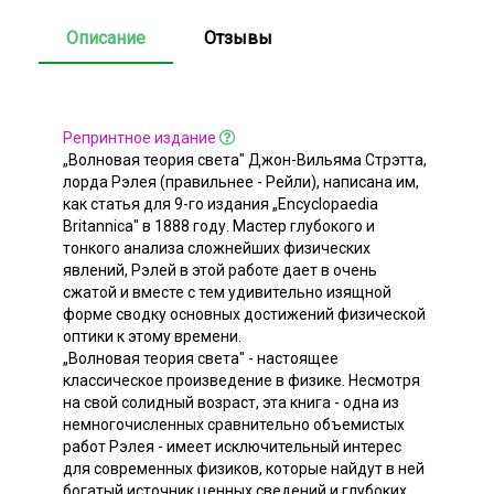
Описание
Отзывы
Репринтное издание
„Волновая теория света" Джон-Вильяма Стрэтта,
лорда Рэлея (правильнее - Рейли), написана им,
как статья для 9-го издания „Encyclopaedia
Britannica" в 1888 году. Мастер глубокого и
тонкого анализа сложнейших физических
явлений, Рэлей в этой работе дает в очень
сжатой и вместе с тем удивительно изящной
форме сводку основных достижений физической
оптики к этому времени.
„Волновая теория света" - настоящее
классическое произведение в физике. Несмотря
на свой солидный возраст, эта книга - одна из
немногочисленных сравнительно объемистых
работ Рэлея - имеет исключительный интерес
для современных физиков, которые найдут в ней
богатый источник ценных сведений и глубоких