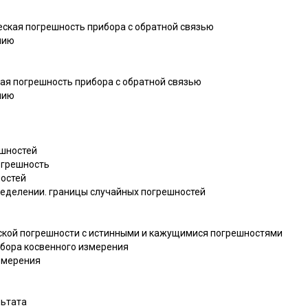
еская погрешность прибора с обратной связью
нию
кая погрешность прибора с обратной связью
нию
ешностей
огрешность
ностей
ределении. границы случайных погрешностей
ской погрешности с истинными и кажущимися погрешностями
ибора косвенного измерения
измерения
льтата