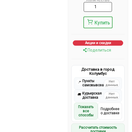
Купить
Акции и скидки
Поделиться
Доставка в город
Колумбус
Пункты
Нет
📍
самовывоза
данных
Курьерская
Нет
🚚
доставка
данных
Показать
Подробнее
все
о доставке
способы
Рассчитать стоимость
доставки