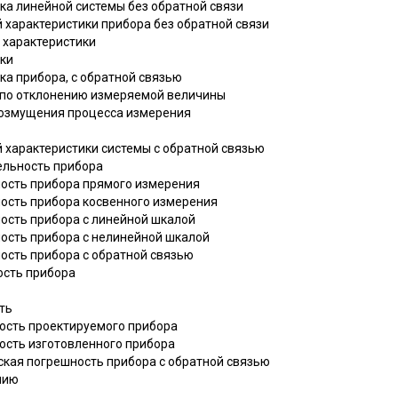
ика линейной системы без обратной связи
й характеристики прибора без обратной связи
 характеристики
ики
ика прибора, с обратной связью
ю по отклонению измеряемой величины
возмущения процесса измерения
й характеристики системы с обратной связью
тельность прибора
ность прибора прямого измерения
ность прибора косвенного измерения
ность прибора с линейной шкалой
ность прибора с нелинейной шкалой
ность прибора с обратной связью
ность прибора
ть
ность проектируемого прибора
ность изготовленного прибора
ская погрешность прибора с обратной связью
нию