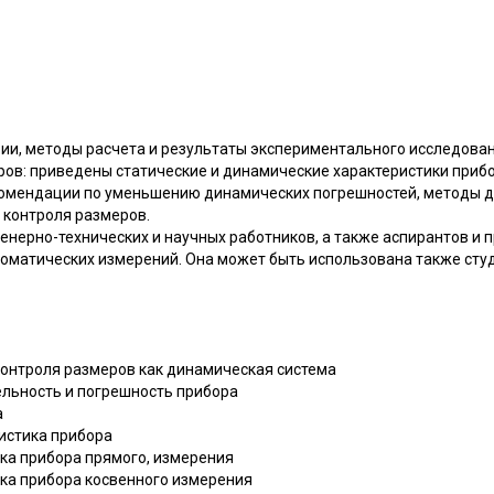
рии, методы расчета и результаты экспериментального исследова
ров: приведены статические и динамические характеристики приб
комендации по уменьшению динамических погрешностей, методы 
 контроля размеров.
нерно-технических и научных работников, а также аспирантов и 
матических измерений. Она может быть использована также студ
контроля размеров как динамическая система
тельность и погрешность прибора
а
ристика прибора
ика прибора прямого, измерения
ика прибора косвенного измерения