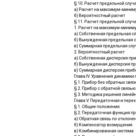
§ 10. Расчет предельной случ
а) Расчет на максимум-миним
б) Вероятностный расчет
§ 11. Расчет предельной случ
1. Расчет на максимум-миним
а) Собственная предельная с
б) Вынужденная предельная 
в) Суммарная предельная слу
2. Вероятностный расчет
а) Собственная дисперсия пр
б) Вынужденная дисперсия пр
в) Суммарная дисперсия приб
Глава IV. Уравнения динамики
§ 1. Прибор без обратных связ
§ 2. Прибор с обратной связью
§ 3. Методика решения лине
Глава V. Передаточная и пере
§ 1. Общие положения
§ 2. Передаточная функция пр
а) Обратная связь по отклоне
б) Компенсатор возмущения
в) Комбинированная система