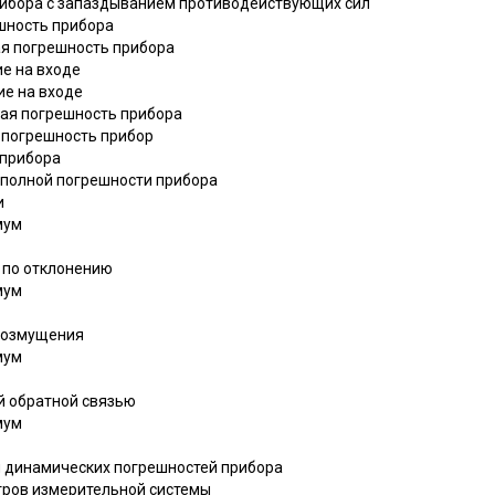
рибора с запаздыванием противодействующих сил
ешность прибора
ая погрешность прибора
ие на входе
ие на входе
ая погрешность прибора
 погрешность прибор
 прибора
 полной погрешности прибора
и
мум
ю по отклонению
мум
 возмущения
мум
й обратной связью
мум
ия динамических погрешностей прибора
тров измерительной системы