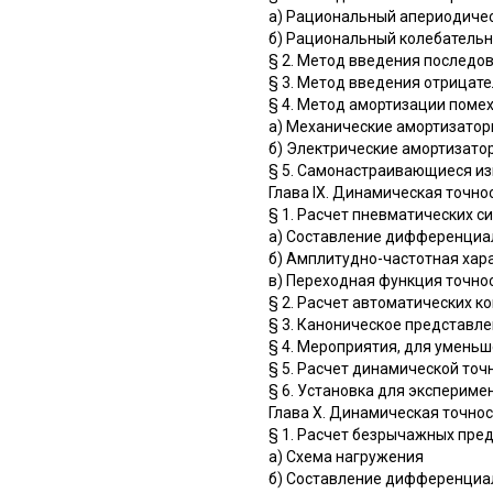
а) Рациональный апериодиче
б) Рациональный колебатель
§ 2. Метод введения последо
§ 3. Метод введения отрицат
§ 4. Метод амортизации поме
а) Механические амортизатор
б) Электрические амортизато
§ 5. Самонастраивающиеся и
Глава IX. Динамическая точн
§ 1. Расчет пневматических 
а) Составление дифференциа
б) Амплитудно-частотная хар
в) Переходная функция точно
§ 2. Расчет автоматических 
§ 3. Каноническое представл
§ 4. Мероприятия, для умень
§ 5. Расчет динамической то
§ 6. Установка для эксперим
Глава X. Динамическая точно
§ 1. Расчет безрычажных пре
а) Схема нагружения
б) Составление дифференциа