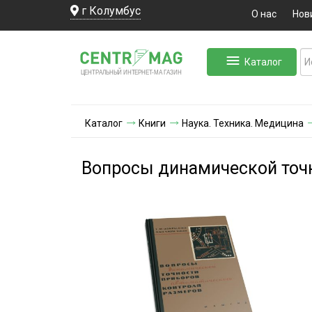
г Колумбус
О нас
Нов
Каталог
ЛЬНЫЙ ИНТЕРНЕТ-МА
ЦЕНТ
Р
А
Г
А
ЗИН
Каталог
Книги
Наука. Техника. Медицина
Вопросы динамической точн