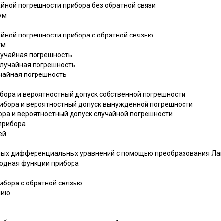
айной погрешности прибора без обратной связи
ум
айной погрешности прибора с обратной связью
ум
лучайная погрешность
случайная погрешность
чайная погрешность
ибора и вероятностный допуск собственной погрешности
ибора и вероятностный допуск вынужденной погрешности
ора и вероятностный допуск случайной погрешности
 прибора
ей
йных дифференциальных уравнений с помощью преобразования Ла
ходная функции прибора
ибора с обратной связью
нию