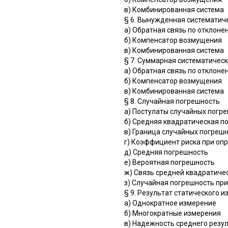
в) Комбинированная система
§ 6. Вынужденная систематич
а) Обратная связь по отклоне
б) Компенсатор возмущения
в) Комбинированная система
§ 7. Суммарная систематичес
а) Обратная связь по отклоне
б) Компенсатор возмущения
в) Комбинированная система
§ 8. Случайная погрешность
а) Постулаты случайных погр
б) Средняя квадратическая п
в) Граница случайных погреш
г) Коэффициент риска при оп
д) Средняя погрешность
е) Вероятная погрешность
ж) Связь средней квадратиче
з) Случайная погрешность пр
§ 9. Результат статического 
а) Однократное измерение
б) Многократные измерения
в) Надежность среднего резу