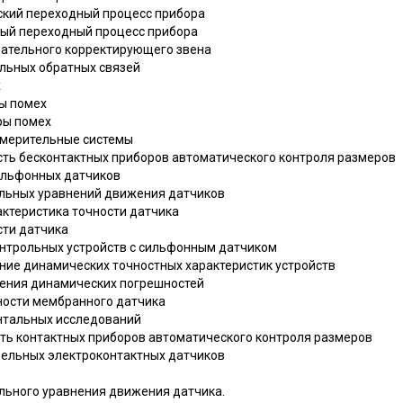
ский переходный процесс прибора
ный переходный процесс прибора
вательного корректирующего звена
ельных обратных связей
х
ы помех
ры помех
змерительные системы
ость бесконтактных приборов автоматического контроля размеров
сильфонных датчиков
льных уравнений движения датчиков
актеристика точности датчика
сти датчика
контрольных устройств с сильфонным датчиком
ение динамических точностных характеристик устройств
шения динамических погрешностей
чности мембранного датчика
ентальных исследований
сть контактных приборов автоматического контроля размеров
дельных электроконтактных датчиков
льного уравнения движения датчика.