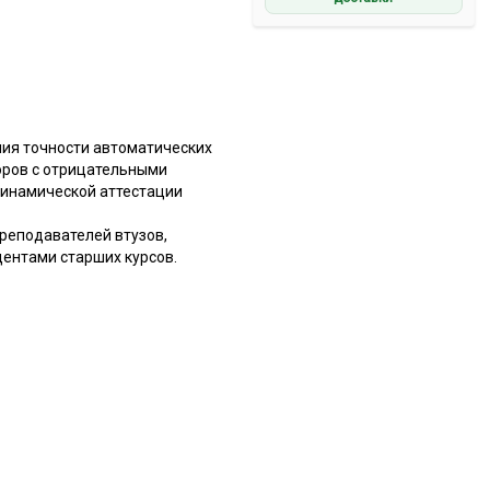
ния точности автоматических
оров с отрицательными
динамической аттестации
преподавателей втузов,
ентами старших курсов.