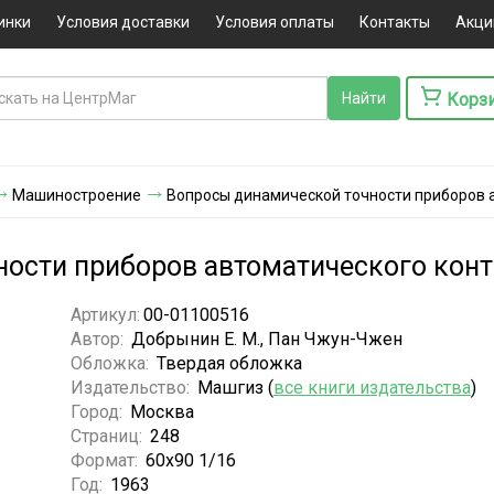
инки
Условия доставки
Условия оплаты
Контакты
Акци
Корз
Машиностроение
Вопросы динамической точности приборов 
ости приборов автоматического кон
Артикул:
00-01100516
Автор:
Добрынин Е. М., Пан Чжун-Чжен
Обложка:
Твердая обложка
Издательство:
Машгиз (
все книги издательства
)
Город:
Москва
Страниц:
248
Формат:
60х90 1/16
Год:
1963