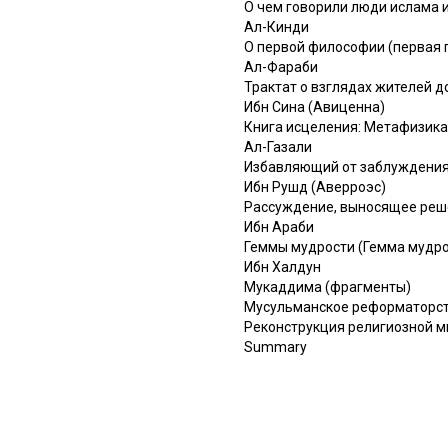
О чем говорили люди ислама 
Ал-Кинди
О первой философии (первая г
Ал-Фараби
Трактат о взглядах жителей 
Ибн Сина (Авиценна)
Книга исцеления: Метафизика
Ал-Газали
Избавляющий от заблуждения
Ибн Рушд (Аверроэс)
Рассуждение, выносящее реш
Ибн Араби
Геммы мудрости (Гемма мудр
Ибн Халдун
Мукаддима (фрагменты)
Мусульманское реформаторст
Реконструкция религиозной м
Summary