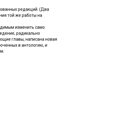
ованных редакций. (Два
ния той же работы на
ходимым изменить само
ведение, радикально
ующие главы, написана новая
люченных в антологию, и
и.