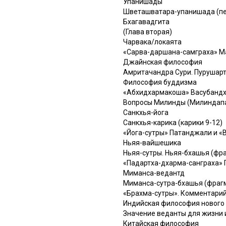
Упанишады
Шветашватара-упанишада (пер
Бхагавадгита
(Глава вторая)
Чарвака/локаята
«Сарва-даршана-самграха» М
Джайнская философия
Амритачандра Сури. Пурушар
Философия буддизма
«Абхидхармакоша» Васубандху
Вопросы Милинды (Милиндапа
Санкхья-йога
Санкхья-карика (карики 9-12)
«Йога-сутры» Патанджали и «
Ньяя-вайшешика
Ньяя-сутры. Ньяя-бхашья (фр
«Падартха-дхарма-санграха»
Миманса-ведантд
Миманса-сутра-бхашья (фраг
«Брахма-сутры». Комментари
Индийская философия нового
Значение веданты для жизни
Китайская философия