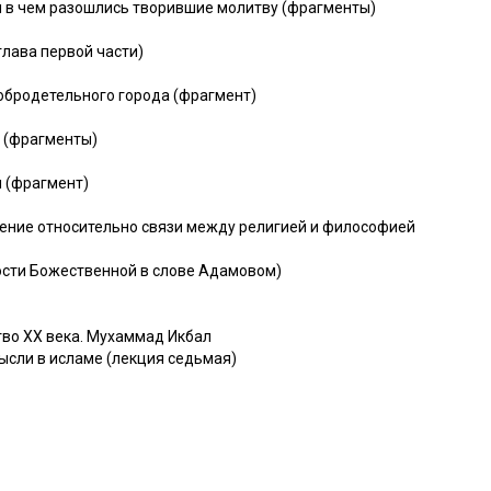
и в чем разошлись творившие молитву (фрагменты)
лава первой части)
добродетельного города (фрагмент)
 (фрагменты)
 (фрагмент)
ение относительно связи между религией и философией
ости Божественной в слове Адамовом)
во XX века. Мухаммад Икбал
ысли в исламе (лекция седьмая)