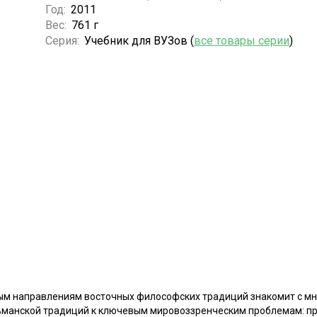
Год:
2011
Вес:
761 г
Серия:
Учебник для ВУЗов (
все товары серии
)
ым направлениям восточных философских традиций знакомит с м
льманской традиций к ключевым мировоззренческим проблемам: 