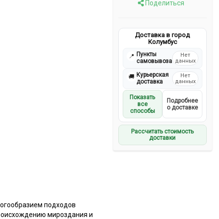
Поделиться
Доставка в город
Колумбус
Пункты
Нет
📍
самовывоза
данных
Курьерская
Нет
🚚
доставка
данных
Показать
Подробнее
все
о доставке
способы
Рассчитать стоимость
доставки
ногообразием подходов
происхождению мироздания и