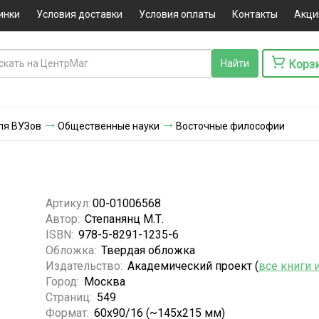
инки
Условия доставки
Условия оплаты
Контакты
Акци
Корз
ля ВУЗов
Общественные науки
Восточные философии
Артикул:
00-01006568
Автор:
Степанянц М.Т.
ISBN:
978-5-8291-1235-6
Обложка:
Твердая обложка
Издательство:
Академический проект (
все книги 
Город:
Москва
Страниц:
549
Формат:
60x90/16 (~145х215 мм)