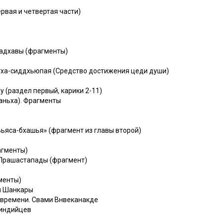
вая и четвертая части)
адхавы (фрагменты)
тха-сиддхьюпая (Средство достижения цеди души)
 (раздел первый, карики 2-11)
ньха). Фрагменты
Вьяса-бхашья» (фрагмент из главы второй)
агменты)
 Прашастапады (фрагмент)
менты)
й Шанкары
 времени. Свами Внвеканакде
 индийцев