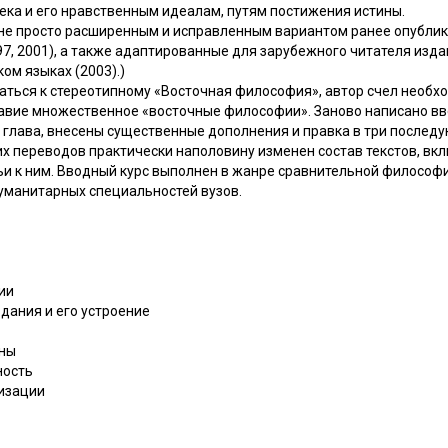
ека и его нравственным идеалам, путям постижения истины.
не просто расширенным и исправленным вариантом ранее опублик
97, 2001), а также адаптированные для зарубежного читателя изда
ом языках (2003).)
аться к стереотипному «Восточная философия», автор счел необ
главие множественное «восточные философии». Заново написано в
 глава, внесены существенные дополнения и правка в три послед
их переводов практически наполовину изменен состав текстов, вк
ьи к ним. Вводный курс выполнен в жанре сравнительной философи
гуманитарных специальностей вузов.
ии
дания и его устроение
ины
ность
лизации