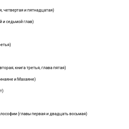
я, четвертая и пятнадцатая)
й и седьмой глав)
ретья)
вторая; книга третья, глава пятая)
инаяне и Махаяне)
т)
илософии (главы первая и двадцать восьмая)