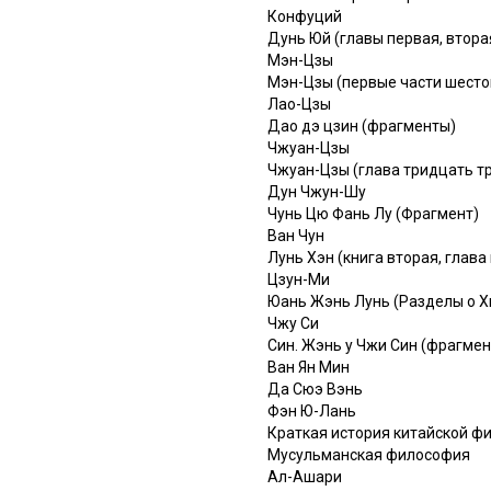
Конфуций
Дунь Юй (главы первая, втора
Мэн-Цзы
Мэн-Цзы (первые части шесто
Лао-Цзы
Дао дэ цзин (фрагменты)
Чжуан-Цзы
Чжуан-Цзы (глава тридцать т
Дун Чжун-Шу
Чунь Цю Фань Лу (Фрагмент)
Ван Чун
Лунь Хэн (книга вторая, глава 
Цзун-Ми
Юань Жэнь Лунь (Разделы о Х
Чжу Си
Син. Жэнь у Чжи Син (фрагмен
Ван Ян Мин
Да Сюэ Вэнь
Фэн Ю-Лань
Краткая история китайской ф
Мусульманская философия
Ал-Ашари