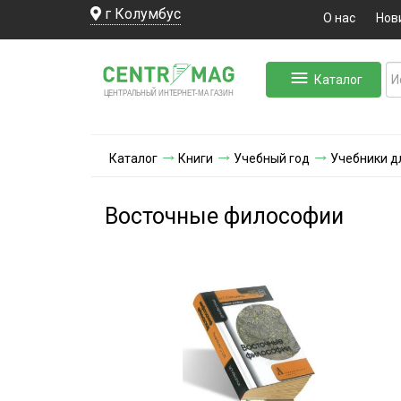
г Колумбус
О нас
Нов
Каталог
ЛЬНЫЙ ИНТЕРНЕТ-МА
ЦЕНТ
Р
А
Г
А
ЗИН
Каталог
Книги
Учебный год
Учебники д
Восточные философии