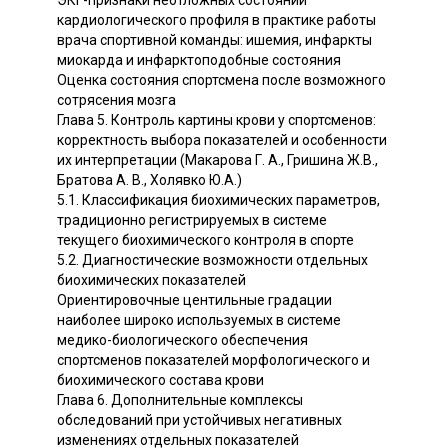
ЭКГ-признаки неотложных состояний
кардиологического профиля в практике работы
врача спортивной команды: ишемия, инфаркты
миокарда и инфарктоподобные состояния
Оценка состояния спортсмена после возможного
сотрясения мозга
Глава 5. Контроль картины крови у спортсменов:
корректность выбора показателей и особенности
их интерпретации (Макарова Г. А., Гришина Ж.В.,
Братова А. В., Холявко Ю.А.)
5.1. Классификация биохимических параметров,
традиционно регистрируемых в системе
текущего биохимического контроля в спорте
5.2. Диагностические возможности отдельных
биохимических показателей
Ориентировочные центильные градации
наиболее широко используемых в системе
медико-биологического обеспечения
спортсменов показателей морфологического и
биохимического состава крови
Глава 6. Дополнительные комплексы
обследований при устойчивых негативных
изменениях отдельных показателей