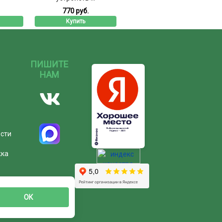
770 руб.
Купить
ПИШИТЕ
НАМ
ости
жка
ОК