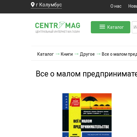
г Колумбус
О нас
Нов
Каталог
ЛЬНЫЙ ИНТЕРНЕТ-МА
ЦЕНТ
Р
А
Г
А
ЗИН
Каталог
Книги
Другое
Все о малом пре
Все о малом предпринимате