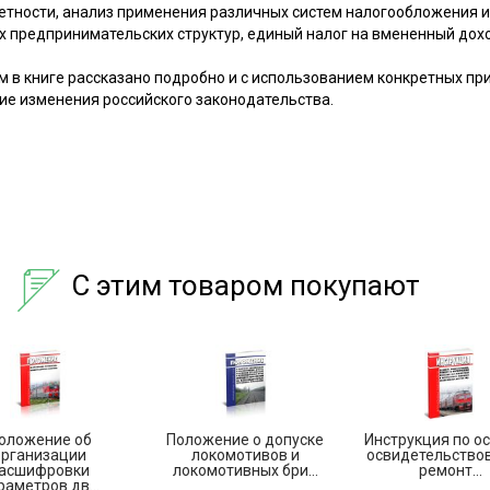
четности, анализ применения различных систем налогообложения и
х предпринимательских структур, единый налог на вмененный дох
м в книге рассказано подробно и с использованием конкретных пр
ие изменения российского законодательства.
С этим товаром покупают
оложение об
Положение о допуске
Инструкция по ос
организации
локомотивов и
освидетельство
асшифровки
локомотивных бри...
ремонт...
раметров дв...