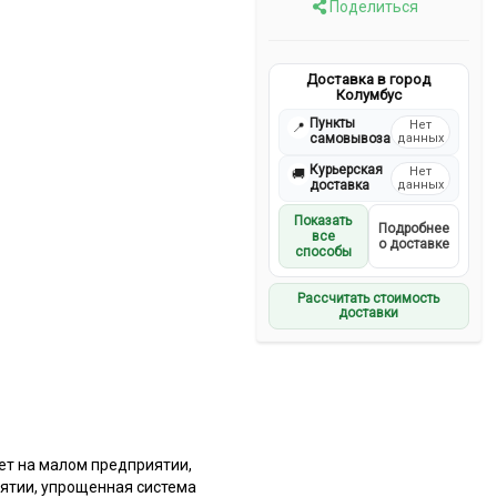
Поделиться
Доставка в город
Колумбус
Пункты
Нет
📍
самовывоза
данных
Курьерская
Нет
🚚
доставка
данных
Показать
Подробнее
все
о доставке
способы
Рассчитать стоимость
доставки
ет на малом предприятии,
ятии, упрощенная система