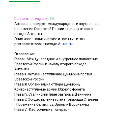
Репринтное издание
Автор анализирует международное и внутреннее
положение Советской России к началу второго
похода Антанты.
Описывает политические и военные итоги
разгрома второго похода
Антанты
.
Оглавление
Глава I. Международное и внутреннее положение
Советской России к началу второго похода
Антанты
Глава II. Летнее наступление Деникина против
Советской России
Глава III. Организация отпора Деникину
Контрнаступление армии Южного фронта
Глава IV. Сталинский план разгрома Деникина
Глава V. Осуществление плана товарища Сталина
- Поражение белых под Орлом и Воронежем
Глава VI. Касторненская операция