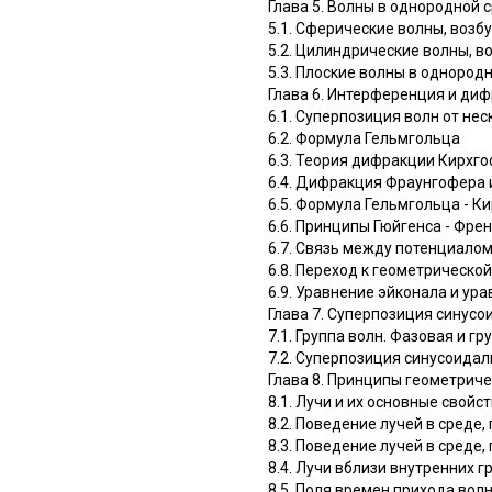
Глава 5. Волны в однородной 
5.1. Сферические волны, во
5.2. Цилиндрические волны, 
5.3. Плоские волны в однород
Глава 6. Интерференция и ди
6.1. Суперпозиция волн от не
6.2. Формула Гельмгольца
6.3. Теория дифракции Кирхг
6.4. Дифракция Фраунгофера
6.5. Формула Гельмгольца - К
6.6. Принципы Гюйгенса - Фре
6.7. Связь между потенциало
6.8. Переход к геометрической
6.9. Уравнение эйконала и ур
Глава 7. Суперпозиция синус
7.1. Группа волн. Фазовая и г
7.2. Суперпозиция синусоида
Глава 8. Принципы геометриче
8.1. Лучи и их основные свойс
8.2. Поведение лучей в среде
8.3. Поведение лучей в среде,
8.4. Лучи вблизи внутренних 
8.5. Поля времен прихода вол