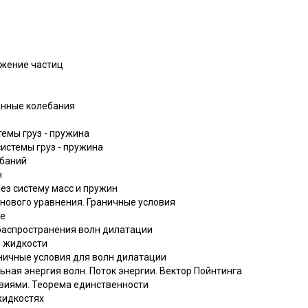
ижение частиц
ц
енные колебания
темы груз - пружина
истемы груз - пружина
ебаний
н
рез систему масс и пружин
нового уравнения. Граничные условия
не
 распространения волн дилатации
и жидкости
аничные условия для волн дилатации
льная энергия волн. Поток энергии. Вектор Пойнтинга
овиями. Теорема единственности
жидкостях