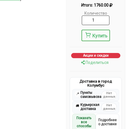
Итого:
1760.00
Количество
Купить
Акции и скидки
Поделиться
Доставка в город
Колумбус
Пункты
Нет
📍
самовывоза
данных
Курьерская
Нет
🚚
доставка
данных
Показать
Подробнее
все
о доставке
способы