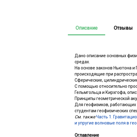
Описание
Отзывы
Дано описание основных физи
средах.
На основе законов Ньютона и
происходящие при распростра
Сферические, цилиндрические 
С помощью относительно про
Гельмгольца и Кирхгофа, опи
Принципы геометрической аку
Для геофизиков, работающих 
студентам геофизических спе
См. также
Часть 1. Гравитаци
и упругие волновые поля в ге
Оглавление