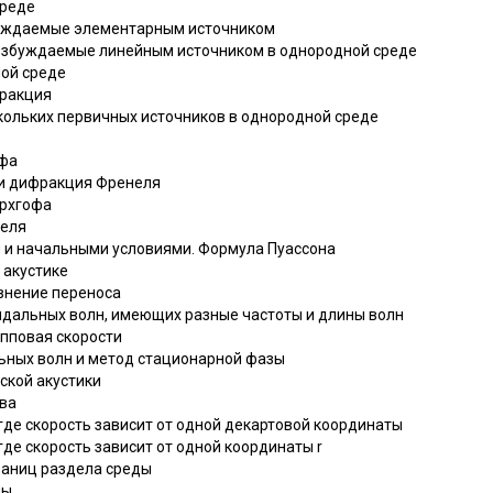
среде
збуждаемые элементарным источником
возбуждаемые линейным источником в однородной среде
ной среде
фракция
скольких первичных источников в однородной среде
офа
 и дифракция Френеля
ирхгофа
неля
м и начальными условиями. Формула Пуассона
 акустике
авнение переноса
оидальных волн, имеющих разные частоты и длины волн
рупповая скорости
льных волн и метод стационарной фазы
ской акустики
тва
, где скорость зависит от одной декартовой координаты
 где скорость зависит от одной координаты r
границ раздела среды
ны