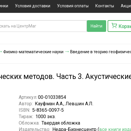
инки
Условия доставки
Условия оплаты
Контакты
Акци
Корз
Физико-математические науки
Введение в теорию геофизическ
еских методов. Часть 3. Акустически
Артикул:
00-01033854
Автор:
Кауфман А.А., Левшин А.Л.
ISBN:
5-8365-0097-5
Тираж:
1000 экз.
Обложка:
Твердая обложка
Издательство:
Недра-Бизнесцентр (
все книги изд