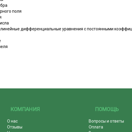
ебра
ярного поля
я
исла
 линейные дифференциальные уравнения с постоянными коэффи
е
меля
КОМПАНИЯ
ПОМОЩЬ
О нас
Вопросы и ответы
Отзывы
Оплата