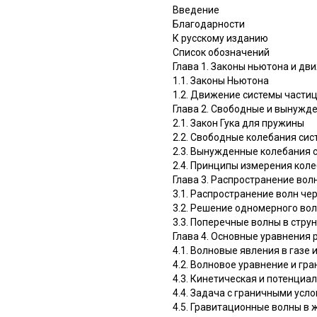
Введение
Благодарности
К русскому изданию
Список обозначений
Глава 1. Законы ньютона и дв
1.1. Законы Ньютона
1.2. Движение системы части
Глава 2. Свободные и вынужд
2.1. Закон Гука для пружины
2.2. Свободные колебания сис
2.3. Вынужденные колебания с
2.4. Принципы измерения кол
Глава 3. Распространение вол
3.1. Распространение волн че
3.2. Решение одномерного вол
3.3. Поперечные волны в стру
Глава 4. Основные уравнения
4.1. Волновые явления в газе 
4.2. Волновое уравнение и гр
4.3. Кинетическая и потенциа
4.4. Задача с граничными усл
4.5. Гравитационные волны в 