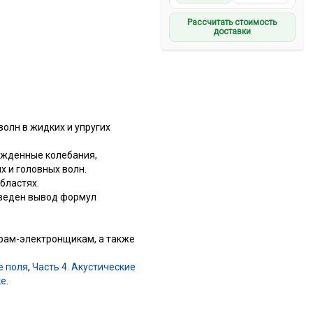
Рассчитать стоимость
доставки
олн в жидких и упругих
ужденные колебания,
 и головных волн.
бластях.
иведен вывод формул
ерам-электронщикам, а также
е поля
,
Часть 4. Акустические
ке
.