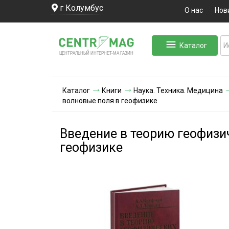
г Колумбус
О нас
Нов
Каталог
ЛЬНЫЙ ИНТЕРНЕТ-МА
ЦЕНТ
Р
А
Г
А
ЗИН
Каталог
Книги
Наука. Техника. Медицина
волновые поля в геофизике
Введение в теорию геофизич
геофизике