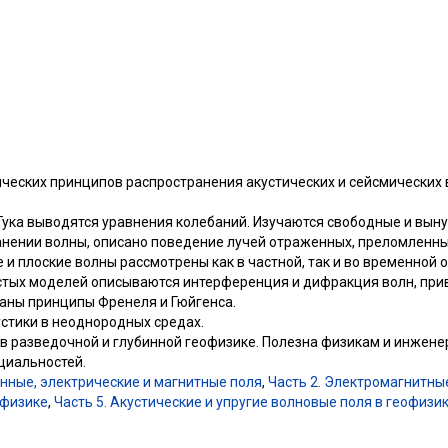
ческих принципов распространения акустических и сейсмических в
 Гука выводятся уравнения колебаний. Изучаются свободные и вын
нении волны, описано поведение лучей отраженных, преломленных
и плоские волны рассмотрены как в частной, так и во временной о
стых моделей описываются интерференция и дифракция волн, пр
саны принципы Френеля и Гюйгенса.
стики в неоднородных средах.
в разведочной и глубинной геофизике. Полезна физикам и инжен
циальностей.
онные, электрические и магнитные поля
,
Часть 2. Электромагнитны
офизике
,
Часть 5. Акустические и упругие волновые поля в геофизи